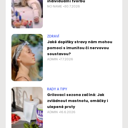
individuální tvorbu
NO NAME
30.7.2026
ZDRAVÍ
Jaké doplňky stravy nám mohou
pomoci s imunitou či nervovou
soustavou?
ADMIN
7.7.2026
RADY A TIPY
Grilovací sezona začíná: Jak
zvládnout mastnotu, omáčky i
ulepené prsty
ADMIN
16.6.2026