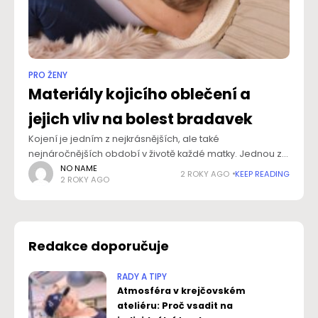
PRO ŽENY
Materiály kojicího oblečení a
jejich vliv na bolest bradavek
Kojení je jedním z nejkrásnějších, ale také
nejnáročnějších období v životě každé matky. Jednou z
častých obtíží, se kterými se maminky setkávají, je bolest
NO NAME
2 ROKY AGO
KEEP READING
2 ROKY AGO
bradavek, která může být způsobena mnoha
Redakce doporučuje
RADY A TIPY
Atmosféra v krejčovském
ateliéru: Proč vsadit na