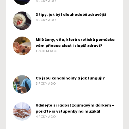
4 ROKY AGO
3 tipy, jak být dlouhodobě zdravější
4 ROKY AGO
Milé ženy, víte, která erotická pomůcka
vám přinese slast i zlepší zdraví?
1 ROKEM AGO
Co jsou kanabinoidy a jak fungují?
3 ROKY AGO
Udělejte si radost zajímavým dárkem –
pořiďte si vstupenky na muzikál
4 ROKY AGO