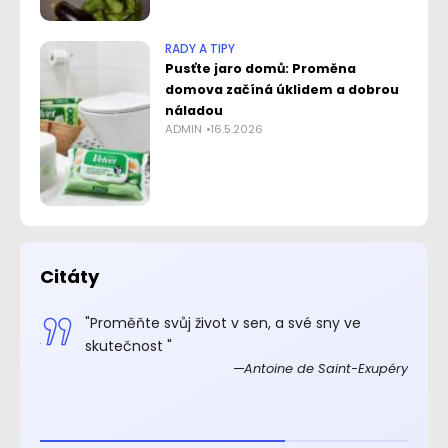
RADY A TIPY
Pusťte jaro domů: Proměna
domova začíná úklidem a dobrou
náladou
ADMIN
16.5.2026
Citáty
.“
"Proměňte svůj život v sen, a své sny ve
xupéry
skutečnost "
Antoine de Saint-Exupéry