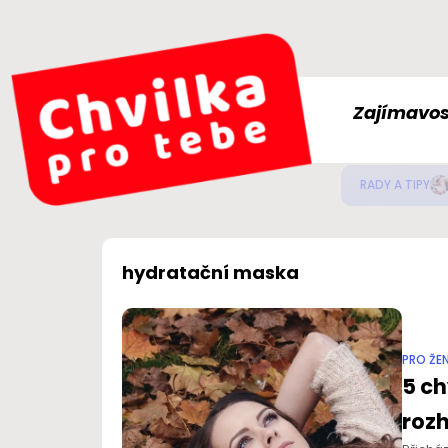
Zajímavos
Jak
ZDRAVÍ
hydratační maska
PRO ŽE
5 ch
roz