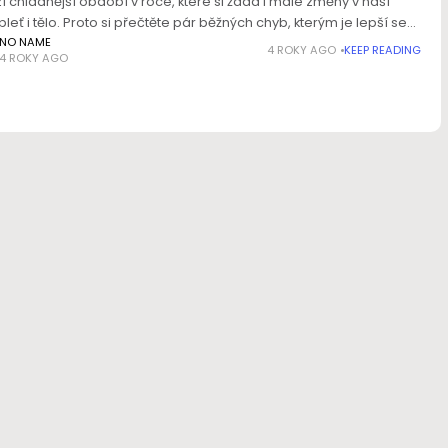
í chladnější období v roce, které si žádá i malé změny v naší
pleť i tělo. Proto si přečtěte pár běžných chyb, kterým je lepší se
vat a
NO NAME
4 ROKY AGO
KEEP READING
4 ROKY AGO