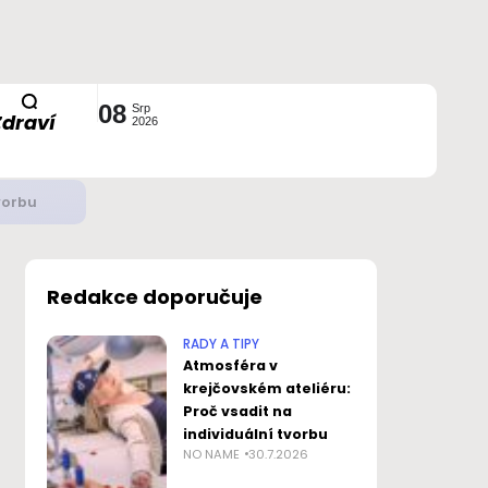
08
Srp
Zdraví
2026
ustavou?
Redakce doporučuje
RADY A TIPY
Atmosféra v
krejčovském ateliéru:
Proč vsadit na
individuální tvorbu
NO NAME
30.7.2026