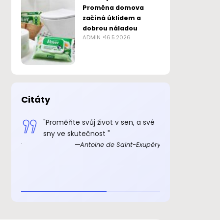
Proměna domova
začíná úklidem a
dobrou náladou
ADMIN
16.5.2026
Citáty
 smysl
"Proměňte svůj život v sen, a své
„Důkazem, 
sny ve skutečnost "
skutečně ex
Exupéry
Antoine de Saint-Exupéry
rozkošný, ž
beránka. C
je to důkaz,