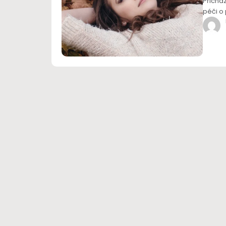
Přicház
péči o 
vyvaro