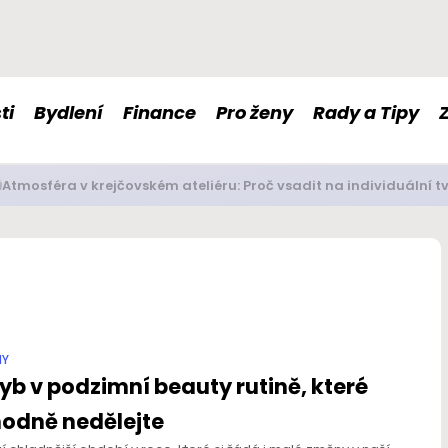
ti
Bydlení
Finance
Pro ženy
Rady a Tipy
é doplňky stravy nám mohou pomoci s imunitou či nervovou so
NY
yb v podzimní beauty rutině, které
hodně nedělejte