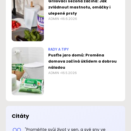
Grilovací sezona začíná: Jak
zvládnout mastnotu, omáčky i
ulepené prsty
ADMIN
16.6.2026
RADY A TIPY
Pusťte jaro domů: Proměna
domova začíná úklidem a dobrou
náladou
ADMIN
16.5.2026
Citáty
.“
"Proměňte svůj život v sen, a své sny ve