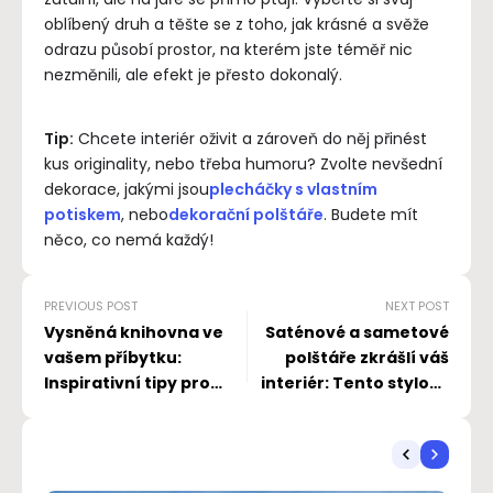
oblíbený druh a těšte se z toho, jak krásné a svěže
odrazu působí prostor, na kterém jste téměř nic
nezměnili, ale efekt je přesto dokonalý.
Tip:
Chcete interiér oživit a zároveň do něj přinést
kus originality, nebo třeba humoru? Zvolte nevšední
dekorace, jakými jsou
plecháčky s vlastním
potiskem
, nebo
dekorační polštáře
. Budete mít
něco, co nemá každý!
PREVIOUS POST
NEXT POST
Vysněná knihovna ve
Saténové a sametové
vašem příbytku:
polštáře zkrášlí váš
Inspirativní tipy pro
interiér: Tento stylový
dokonalý koutek na
doplněk si oblíbíte pro
čtení
jeho jemnost