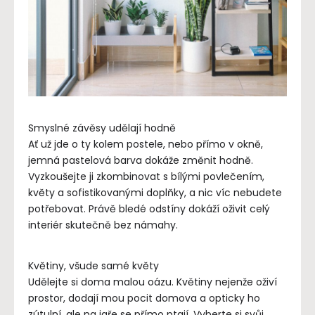
Smyslné závěsy udělají hodně
Ať už jde o ty kolem postele, nebo přímo v okně,
jemná pastelová barva dokáže změnit hodně.
Vyzkoušejte ji zkombinovat s bílými povlečením,
květy a sofistikovanými doplňky, a nic víc nebudete
potřebovat. Právě bledé odstíny dokáží oživit celý
interiér skutečně bez námahy.
Květiny, všude samé květy
Udělejte si doma malou oázu. Květiny nejenže oživí
prostor, dodají mou pocit domova a opticky ho
zútulní, ale na jaře se přímo ptají. Vyberte si svůj