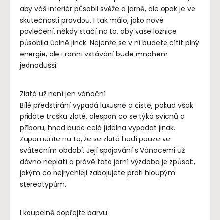
aby váš interiér působil svěže a jarně, ale opak je ve
skutečnosti pravdou. I tak málo, jako nové
povlečení, někdy stačí na to, aby vaše ložnice
působila úplně jinak. Nejenže se v ní budete cítit plný
energie, ale i ranní vstávání bude mnohem
jednodušší.
Zlatá už není jen vánoční
Bílé předstírání vypadá luxusně a čistě, pokud však
přidáte trošku zlaté, alespoň co se týká svícnů a
příboru, hned bude celá jídelna vypadat jinak.
Zapomeňte na to, že se zlatá hodí pouze ve
svátečním období. Její spojování s Vánocemi už
dávno neplatí a právě tato jarní výzdoba je způsob,
jakým co nejrychleji zabojujete proti hloupým
stereotypům.
I koupelně dopřejte barvu