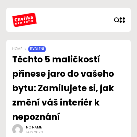
HOME
BYDLENÍ
Těchto 5 maličkostí
přinese jaro do vašeho
bytu: Zamilujete si, jak
změní váš interiér k
nepoznání
NO NAME
14.12.2020