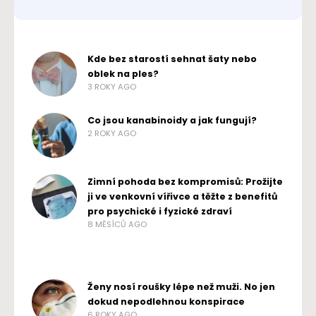
Kde bez starostí sehnat šaty nebo
oblek na ples?
3 ROKY AGO
Co jsou kanabinoidy a jak fungují?
2 ROKY AGO
Zimní pohoda bez kompromisů: Prožijte
ji ve venkovní vířivce a těžte z benefitů
pro psychické i fyzické zdraví
8 MĚSÍCŮ AGO
Ženy nosí roušky lépe než muži. No jen
dokud nepodlehnou konspirace
6 ROKY AGO