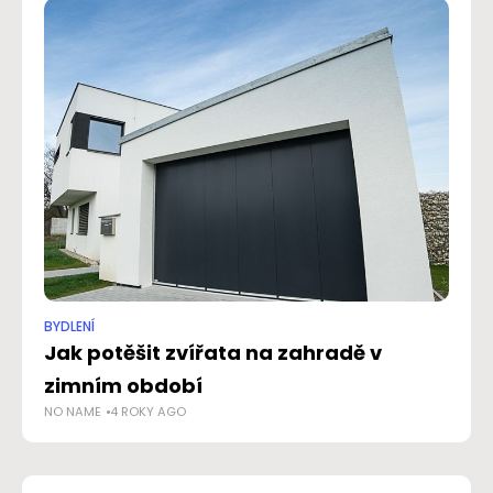
BYDLENÍ
BYD
Jak potěšit zvířata na zahradě v
Ka
zimním období
n
NO NAME
4 ROKY AGO
AD