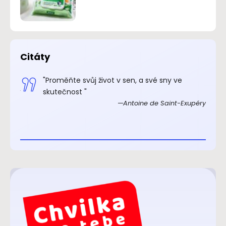
Citáty
.“
"Proměňte svůj život v sen, a své sny ve
xupéry
skutečnost "
Antoine de Saint-Exupéry