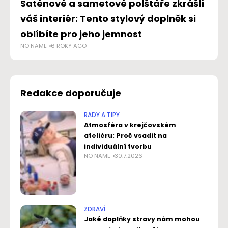
Saténové a sametové polštáře zkrášlí
Se
váš interiér: Tento stylový doplněk si
vě
AD
oblíbíte pro jeho jemnost
NO NAME
6 ROKY AGO
Redakce doporučuje
RADY A TIPY
Atmosféra v krejčovském
ateliéru: Proč vsadit na
individuální tvorbu
NO NAME
30.7.2026
ZDRAVÍ
Jaké doplňky stravy nám mohou