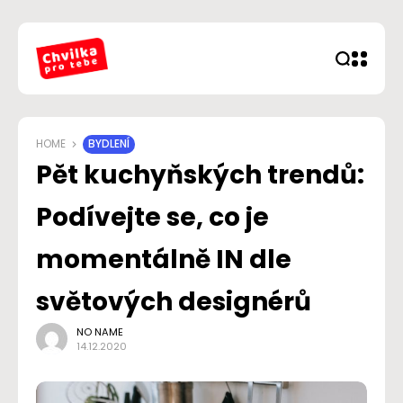
HOME
BYDLENÍ
Pět kuchyňských trendů:
Podívejte se, co je
momentálně IN dle
světových designérů
NO NAME
14.12.2020