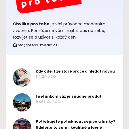
Chvilka pro tebe
je váš průvodce moderním
životem. Pomůžeme vám najít si čas na sebe,
rozvíjet se a užívat si každý den.
info@press-media.cz
Kdy odejít ze staré práce a hledat novou
3 ROKY AGO
I nefunkční vůz je snadné prodat
9 MĚSÍCŮ AGO
Potřebujete potisknout čepice a hrnky?
Udělejte to sami, kvalitně a levně