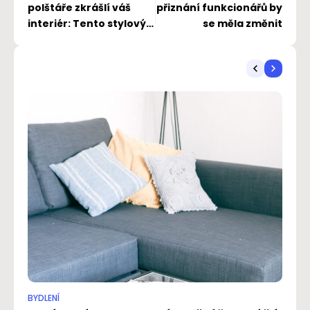
polštáře zkrášlí váš
přiznání funkcionářů by
interiér: Tento stylový
se měla změnit
doplněk si oblíbíte pro
jeho jemnost
BYDLENÍ
BYD