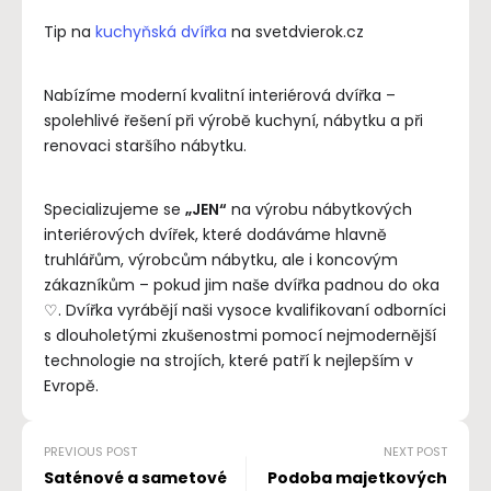
Tip na
kuchyňská dvířka
na svetdvierok.cz
Nabízíme moderní kvalitní interiérová dvířka –
spolehlivé řešení při výrobě kuchyní, nábytku a při
renovaci staršího nábytku.
Specializujeme se
„JEN“
na výrobu nábytkových
interiérových dvířek, které dodáváme hlavně
truhlářům, výrobcům nábytku, ale i koncovým
zákazníkům – pokud jim naše dvířka padnou do oka
♡. Dvířka vyrábějí naši vysoce kvalifikovaní odborníci
s dlouholetými zkušenostmi pomocí nejmodernější
technologie na strojích, které patří k nejlepším v
Evropě.
PREVIOUS POST
NEXT POST
Saténové a sametové
Podoba majetkových