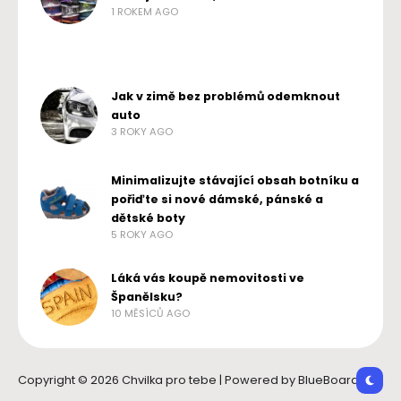
1 ROKEM AGO
Jak v zimě bez problémů odemknout
auto
3 ROKY AGO
Minimalizujte stávající obsah botníku a
pořiďte si nové dámské, pánské a
dětské boty
5 ROKY AGO
Láká vás koupě nemovitosti ve
Španělsku?
10 MĚSÍCŮ AGO
Copyright © 2026 Chvilka pro tebe | Powered by BlueBoard.