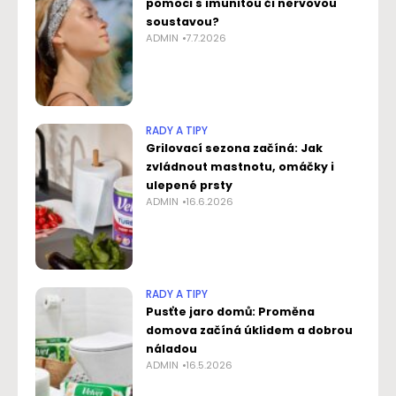
pomoci s imunitou či nervovou
soustavou?
ADMIN
7.7.2026
RADY A TIPY
Grilovací sezona začíná: Jak
zvládnout mastnotu, omáčky i
ulepené prsty
ADMIN
16.6.2026
RADY A TIPY
Pusťte jaro domů: Proměna
domova začíná úklidem a dobrou
náladou
ADMIN
16.5.2026