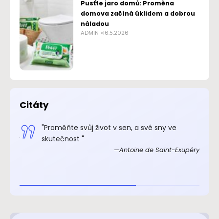
Pusťte jaro domů: Proměna
domova začíná úklidem a dobrou
náladou
ADMIN
16.5.2026
Citáty
.“
"Proměňte svůj život v sen, a své sny ve
xupéry
skutečnost "
Antoine de Saint-Exupéry