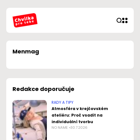
Menmag
Redakce doporučuje
RADY A TIPY
Atmosféra v krejčovském
ateliéru: Proč vsadit na
individuální tvorbu
NO NAME
30.7.2026