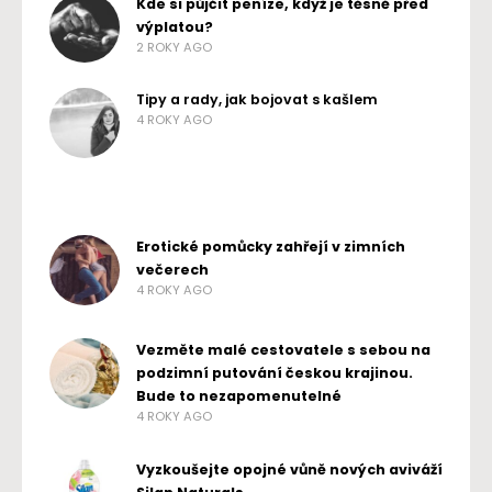
Kde si půjčit peníze, když je těsně před
výplatou?
2 ROKY AGO
Tipy a rady, jak bojovat s kašlem
4 ROKY AGO
Erotické pomůcky zahřejí v zimních
večerech
4 ROKY AGO
Vezměte malé cestovatele s sebou na
podzimní putování českou krajinou.
Bude to nezapomenutelné
4 ROKY AGO
Vyzkoušejte opojné vůně nových aviváží