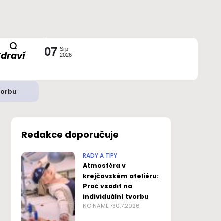
07
Srp
Zdraví
2026
vorbu
Redakce doporučuje
RADY A TIPY
Atmosféra v
krejčovském ateliéru:
Proč vsadit na
individuální tvorbu
NO NAME
30.7.2026