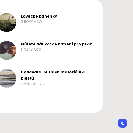
Lovecké panenky
6 ROKY AGO
Můžete dát kočce krmení pro psa?
3 ROKY AGO
Dodavatel hutních materiálů a
plastů
7 MĚSÍCŮ AGO