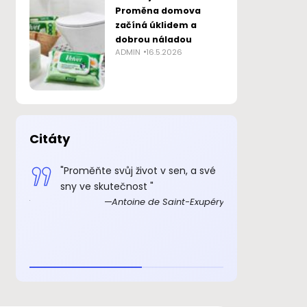
Proměna domova
začíná úklidem a
dobrou náladou
ADMIN
16.5.2026
Citáty
 smysl
"Proměňte svůj život v sen, a své
„Důkazem, 
sny ve skutečnost "
skutečně ex
Exupéry
Antoine de Saint-Exupéry
rozkošný, ž
beránka. C
je to důkaz,