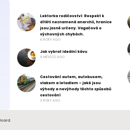
Lektorka rodičovství: Respekt k
dítěti neznamená anarchii, hranice
jsou jasně určeny. Vagačová o
výchovných chybách.
6 ROKY AGO
Jak vybrat ideální kávu
9 MĚSÍCŮ AGO
Cestování autem, autobusem,
vlakem a letadlem – jaké jsou
výhody a nevýhody těchto způsobů
cestování
3 ROKY AGO
Board.