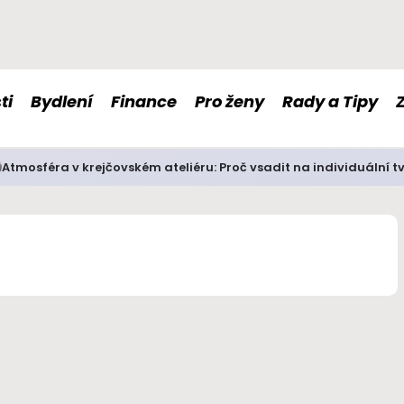
ti
Bydlení
Finance
Pro ženy
Rady a Tipy
Atmosféra v krejčovském ateliéru: Proč vsadit na individuální t