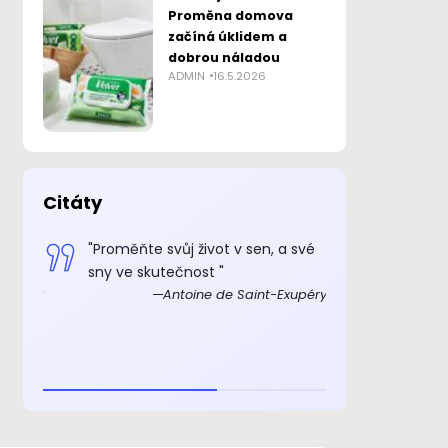
Proměna domova
začíná úklidem a
dobrou náladou
ADMIN
16.5.2026
Citáty
 smysl
"Proměňte svůj život v sen, a své
„Důkazem, 
sny ve skutečnost "
skutečně ex
Exupéry
Antoine de Saint-Exupéry
rozkošný, ž
beránka. C
je to důkaz,