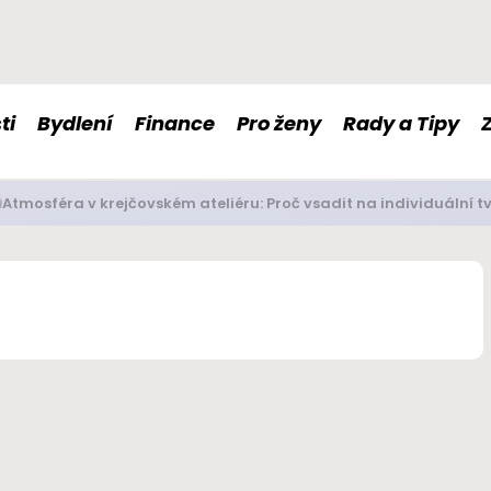
ti
Bydlení
Finance
Pro ženy
Rady a Tipy
é doplňky stravy nám mohou pomoci s imunitou či nervovou so