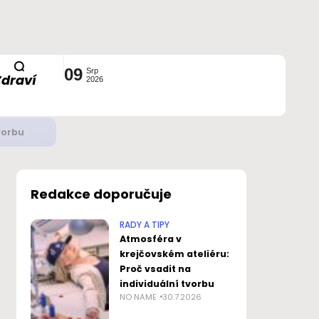
09
Srp
Zdraví
2026
ustavou?
Redakce doporučuje
RADY A TIPY
Atmosféra v
krejčovském ateliéru:
Proč vsadit na
individuální tvorbu
NO NAME
30.7.2026