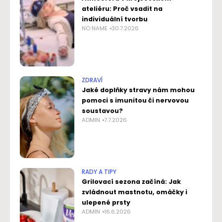
ateliéru: Proč vsadit na
individuální tvorbu
NO NAME
30.7.2026
ZDRAVÍ
Jaké doplňky stravy nám mohou
pomoci s imunitou či nervovou
soustavou?
ADMIN
7.7.2026
RADY A TIPY
Grilovací sezona začíná: Jak
zvládnout mastnotu, omáčky i
ulepené prsty
ADMIN
16.6.2026