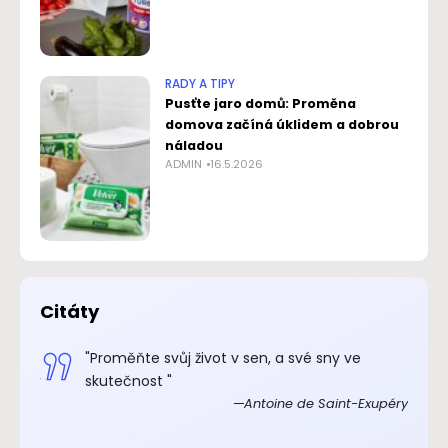
RADY A TIPY
Pusťte jaro domů: Proměna
domova začíná úklidem a dobrou
náladou
ADMIN
16.5.2026
Citáty
.“
"Proměňte svůj život v sen, a své sny ve
xupéry
skutečnost "
Antoine de Saint-Exupéry