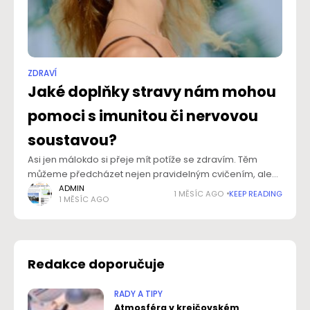
ZDRAVÍ
Jaké doplňky stravy nám mohou
pomoci s imunitou či nervovou
soustavou?
Asi jen málokdo si přeje mít potíže se zdravím. Těm
můžeme předcházet nejen pravidelným cvičením, ale
rovněž vyváženou stravou. Zatímco pohybové aktivity
ADMIN
1 MĚSÍC AGO
KEEP READING
1 MĚSÍC AGO
jsou běžné pro stále více našinců, ve stravování
Redakce doporučuje
RADY A TIPY
Atmosféra v krejčovském