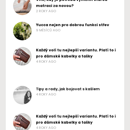
matraci za novou?
2 ROKY AGO
Yucca nejen pro dobrou funkci střev
9 MĚSÍCŮ AGO
Každý volí tu nejlepší variantu. Platí to i
pro dámské kabelky a tašky
4 ROKY AGO
Tipy a rady, jak bojovat s kašlem
4 ROKY AGO
Každý volí tu nejlepší variantu. Platí to i
pro dámské kabelky a tašky
4 ROKY AGO