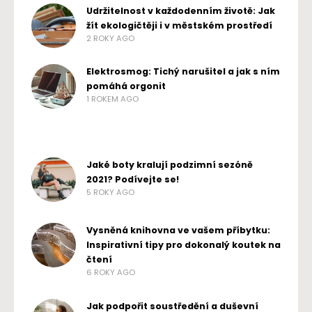
Udržitelnost v každodenním životě: Jak
žít ekologičtěji i v městském prostředí
2 ROKY AGO
Elektrosmog: Tichý narušitel a jak s ním
pomáhá orgonit
1 ROKEM AGO
Jaké boty kralují podzimní sezóně
2021? Podívejte se!
5 ROKY AGO
Vysněná knihovna ve vašem příbytku:
Inspirativní tipy pro dokonalý koutek na
čtení
6 ROKY AGO
Jak podpořit soustředění a duševní