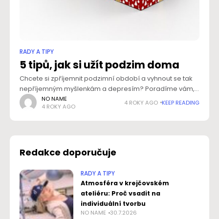
RADY A TIPY
5 tipů, jak si užít podzim doma
Chcete si zpříjemnit podzimní období a vyhnout se tak
nepříjemným myšlenkám a depresím? Poradíme vám,
jak si užít doma, ať už je za okny jakékoliv počasí. Zkuste
NO NAME
4 ROKY AGO
KEEP READING
4 ROKY AGO
zpomalit, udělat si
Redakce doporučuje
RADY A TIPY
Atmosféra v krejčovském
ateliéru: Proč vsadit na
individuální tvorbu
NO NAME
30.7.2026