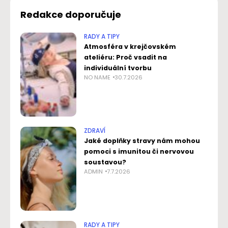
Redakce doporučuje
RADY A TIPY
Atmosféra v krejčovském
ateliéru: Proč vsadit na
individuální tvorbu
NO NAME
30.7.2026
ZDRAVÍ
Jaké doplňky stravy nám mohou
pomoci s imunitou či nervovou
soustavou?
ADMIN
7.7.2026
RADY A TIPY