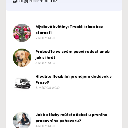
info@press-media.cz
Mýdlové květiny: Trvalá krása bez
starostí
2 ROKY AGO
Probuďte ve svém psovi radost aneb
jak si hrát
3 ROKY AGO
Hledáte flexibilní pronájem dodávek v
Praze?
6 MĚSÍCŮ AGO
Jaké otázky můžete čekat u prvního
pracovního pohovoru?
4 ROKY AGO