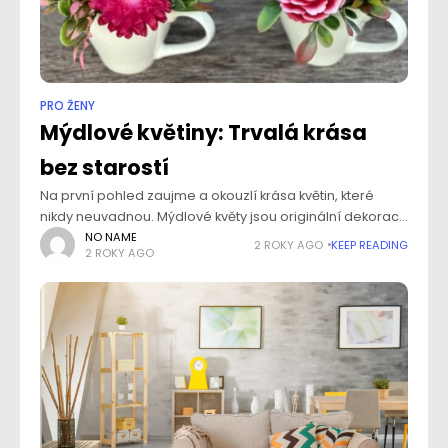
PRO ŽENY
Mýdlové květiny: Trvalá krása
bez starostí
Na první pohled zaujme a okouzlí krása květin, které
nikdy neuvadnou. Mýdlové květy jsou originální dekorací,
která přináší do vašeho domova přírodní kouzlo a
NO NAME
2 ROKY AGO
KEEP READING
2 ROKY AGO
svěžest, aniž byste se o ně