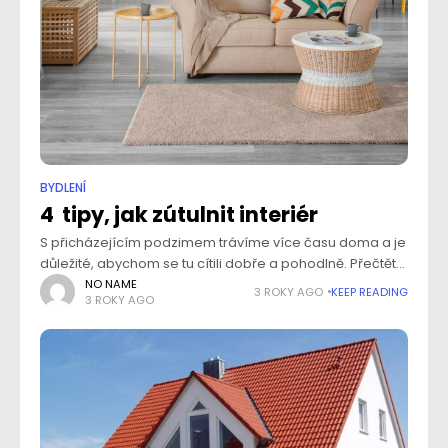
BYDLENÍ
4 tipy, jak zútulnit interiér
S přicházejícím podzimem trávíme více času doma a je
důležité, abychom se tu cítili dobře a pohodlně. Přečtěte
si čtyři tipy, jak vytvořit útulný domov, do kterého se
NO NAME
3 ROKY AGO
KEEP READING
3 ROKY AGO
budete rádi vracet.