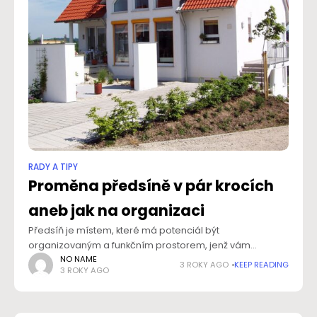
RADY A TIPY
Proměna předsíně v pár krocích
aneb jak na organizaci
Předsíň je místem, které má potenciál být
organizovaným a funkčním prostorem, jenž vám
usnadní přijímání hostů i denní rutinu. Jak můžete
NO NAME
3 ROKY AGO
KEEP READING
3 ROKY AGO
proměnit vaši předsíň, učinit ji více organizovanou a
současně