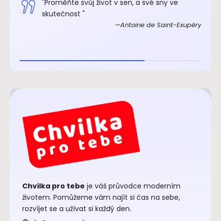
.“
"Proměňte svůj život v sen, a své sny ve
xupéry
skutečnost "
Antoine de Saint-Exupéry
Chvilka pro tebe
je váš průvodce moderním
životem. Pomůžeme vám najít si čas na sebe,
rozvíjet se a užívat si každý den.