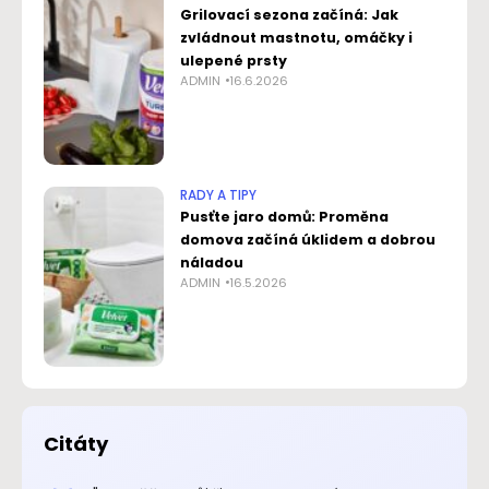
Grilovací sezona začíná: Jak
zvládnout mastnotu, omáčky i
ulepené prsty
ADMIN
16.6.2026
RADY A TIPY
Pusťte jaro domů: Proměna
domova začíná úklidem a dobrou
náladou
ADMIN
16.5.2026
Citáty