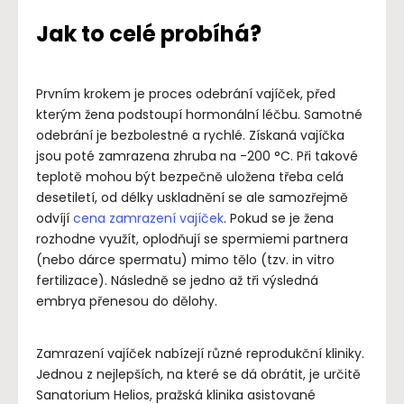
Jak to celé probíhá?
Prvním krokem je proces odebrání vajíček, před
kterým žena podstoupí hormonální léčbu. Samotné
odebrání je bezbolestné a rychlé. Získaná vajíčka
jsou poté zamrazena zhruba na -200 °C. Při takové
teplotě mohou být bezpečně uložena třeba celá
desetiletí, od délky uskladnění se ale samozřejmě
odvíjí
cena zamrazení vajíček
. Pokud se je žena
rozhodne využít, oplodňují se spermiemi partnera
(nebo dárce spermatu) mimo tělo (tzv. in vitro
fertilizace). Následně se jedno až tři výsledná
embrya přenesou do dělohy.
Zamrazení vajíček nabízejí různé reprodukční kliniky.
Jednou z nejlepších, na které se dá obrátit, je určitě
Sanatorium Helios, pražská klinika asistované