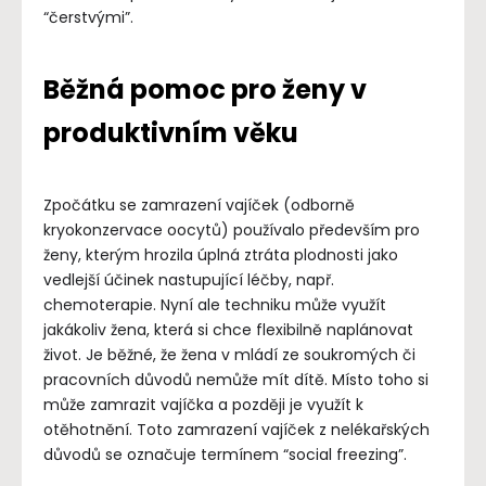
“čerstvými”.
Běžná pomoc pro ženy v
produktivním věku
Zpočátku se zamrazení vajíček (odborně
kryokonzervace oocytů) používalo především pro
ženy, kterým hrozila úplná ztráta plodnosti jako
vedlejší účinek nastupující léčby, např.
chemoterapie. Nyní ale techniku může využít
jakákoliv žena, která si chce flexibilně naplánovat
život. Je běžné, že žena v mládí ze soukromých či
pracovních důvodů nemůže mít dítě. Místo toho si
může zamrazit vajíčka a později je využít k
otěhotnění. Toto zamrazení vajíček z nelékařských
důvodů se označuje termínem “social freezing”.