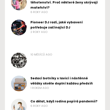
těhotenství. Proč některé ženy skrývají
mateřství?
6 ROKY AGO
Pioneer DJ radí, jaké vybavení
potřebuje začínající DJ
2 ROKY AGO
10 MĚSÍCŮ AGO
Sedací botníky s lavicí i nástěnné
věšáky skvěle doplní každou předsíň
1 ROKEM AGO
Co dělat, když rodina popírá pandemii?
6 ROKY AGO