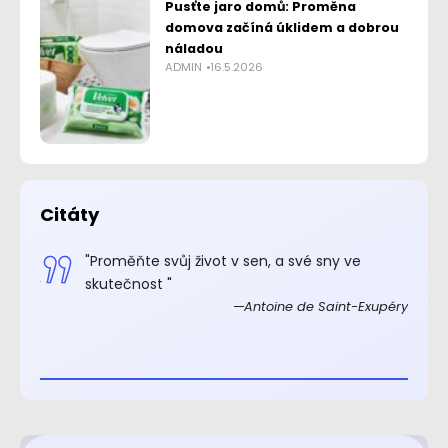
Pusťte jaro domů: Proměna
domova začíná úklidem a dobrou
náladou
ADMIN
16.5.2026
Citáty
.“
"Proměňte svůj život v sen, a své sny ve
xupéry
skutečnost "
Antoine de Saint-Exupéry