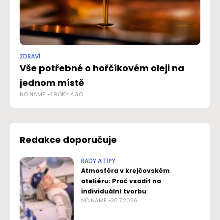
ZDRAVÍ
ZD
Vše potřebné o hořčíkovém oleji na
Vy
jednom místě
n
NO NAME
4 ROKY AGO
AD
Redakce doporučuje
RADY A TIPY
Atmosféra v krejčovském
ateliéru: Proč vsadit na
individuální tvorbu
NO NAME
30.7.2026