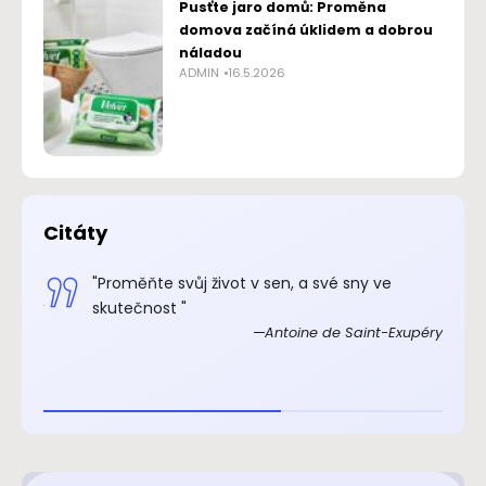
Pusťte jaro domů: Proměna
domova začíná úklidem a dobrou
náladou
ADMIN
16.5.2026
Citáty
.“
"Proměňte svůj život v sen, a své sny ve
xupéry
skutečnost "
Antoine de Saint-Exupéry