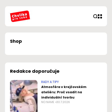
Shop
Redakce doporučuje
RADY A TIPY
Atmosféra v krejčovském
ateliéru: Proč vsadit na
individuální tvorbu
NO NAME
30.7.2026