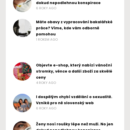
dokud nepodlehnou konspirace
6 ROKY AGO
Máte obavy z vypracování bakalářské
práce? Víme, kde vám odborně
pomohou
1 ROKEM AGO
Objevte e-shop, který nabízí vánoční
stromky, věnce a další zboží za skvělé
ceny
4 ROKY AGO
I dospělým chybí vzdělání o sexualitě.
Vzniká pro ně slovenský web
6 ROKY AGO
Ženy nosí roušky lépe než muži. No jen