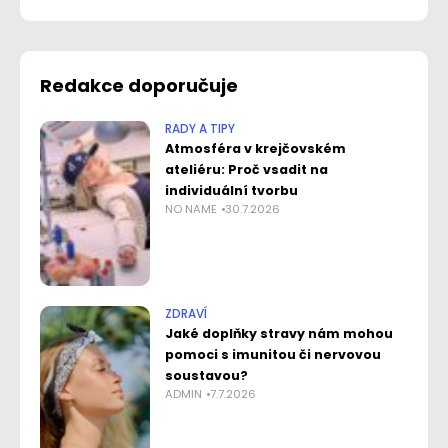
Redakce doporučuje
RADY A TIPY
Atmosféra v krejčovském
ateliéru: Proč vsadit na
individuální tvorbu
NO NAME
30.7.2026
ZDRAVÍ
Jaké doplňky stravy nám mohou
pomoci s imunitou či nervovou
soustavou?
ADMIN
7.7.2026