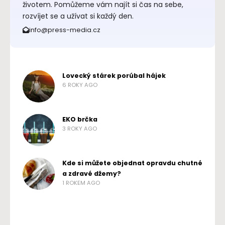
životem. Pomůžeme vám najít si čas na sebe,
rozvíjet se a užívat si každý den.
info@press-media.cz
Lovecký stárek porúbal hájek
6 ROKY AGO
EKO brčka
3 ROKY AGO
Kde si můžete objednat opravdu chutné
a zdravé džemy?
1 ROKEM AGO