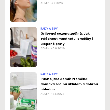
ADMIN
7.7.2026
RADY A TIPY
Grilovací sezona začíná: Jak
zvládnout mastnotu, omáčky i
ulepené prsty
ADMIN
16.6.2026
RADY A TIPY
Pusťte jaro domů: Proměna
domova začíná úklidem a dobrou
náladou
ADMIN
16.5.2026