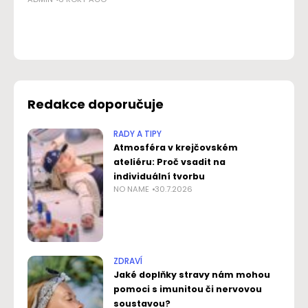
p
NO
Redakce doporučuje
RADY A TIPY
Atmosféra v krejčovském
ateliéru: Proč vsadit na
individuální tvorbu
NO NAME
30.7.2026
ZDRAVÍ
Jaké doplňky stravy nám mohou
pomoci s imunitou či nervovou
soustavou?