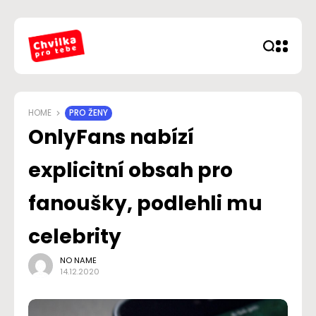
HOME
PRO ŽENY
OnlyFans nabízí
explicitní obsah pro
fanoušky, podlehli mu
celebrity
NO NAME
14.12.2020