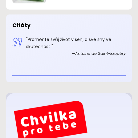
Citáty
.“
"Proměňte svůj život v sen, a své sny ve
xupéry
skutečnost "
Antoine de Saint-Exupéry