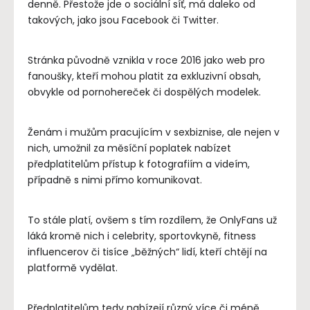
denně. Přestože jde o sociální síť, má daleko od
takových, jako jsou Facebook či Twitter.
Stránka původně vznikla v roce 2016 jako web pro
fanoušky, kteří mohou platit za exkluzivní obsah,
obvykle od pornohereček či dospělých modelek.
Ženám i mužům pracujícím v sexbiznise, ale nejen v
nich, umožnil za měsíční poplatek nabízet
předplatitelům přístup k fotografiím a videím,
případně s nimi přímo komunikovat.
To stále platí, ovšem s tím rozdílem, že OnlyFans už
láká kromě nich i celebrity, sportovkyně, fitness
influencerov či tisíce „běžných“ lidí, kteří chtějí na
platformě vydělat.
Předplatitelům tedy nabízejí různý více či méně