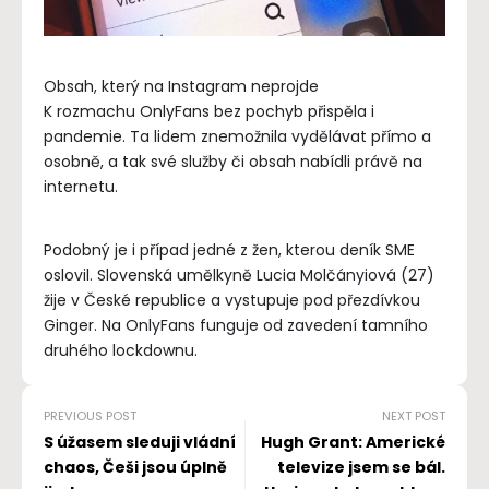
Obsah, který na Instagram neprojde
K rozmachu OnlyFans bez pochyb přispěla i
pandemie. Ta lidem znemožnila vydělávat přímo a
osobně, a tak své služby či obsah nabídli právě na
internetu.
Podobný je i případ jedné z žen, kterou deník SME
oslovil. Slovenská umělkyně Lucia Molčányiová (27)
žije v České republice a vystupuje pod přezdívkou
Ginger. Na OnlyFans funguje od zavedení tamního
druhého lockdownu.
PREVIOUS POST
NEXT POST
S úžasem sleduji vládní
Hugh Grant: Americké
chaos, Češi jsou úplně
televize jsem se bál.