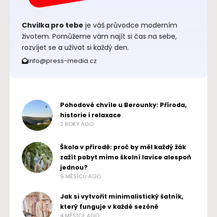
Chvilka pro tebe
je váš průvodce moderním
životem. Pomůžeme vám najít si čas na sebe,
rozvíjet se a užívat si každý den.
info@press-media.cz
Pohodové chvíle u Berounky: Příroda,
historie i relaxace
2 ROKY AGO
Škola v přírodě: proč by měl každý žák
zažít pobyt mimo školní lavice alespoň
jednou?
9 MĚSÍCŮ AGO
Jak si vytvořit minimalistický šatník,
který funguje v každé sezóně
4 MĚSÍCE AGO