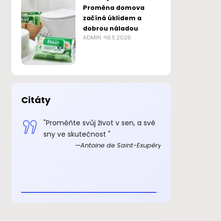
Proměna domova
začíná úklidem a
dobrou náladou
ADMIN
16.5.2026
Citáty
v sen, a své
„Důkazem, že malý princ
„Co 
skutečně existoval je to, že byl
i smr
 Saint-Exupéry
rozkošný, že se smál a že chtěl
beránka. Chce-li někdo beránka,
je to důkaz, že žije.“
Antoine de Saint-Exupéry