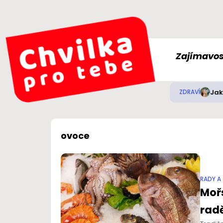
Zajímavos
Jak
ZDRAVÍ
ovoce
RADY A 
Mořs
rad