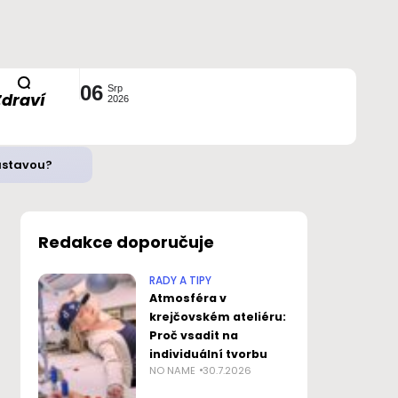
06
Srp
Zdraví
2026
ustavou?
Redakce doporučuje
RADY A TIPY
Atmosféra v
krejčovském ateliéru:
Proč vsadit na
individuální tvorbu
NO NAME
30.7.2026