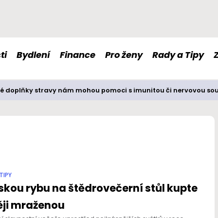
ti
Bydlení
Finance
Pro ženy
Rady a Tipy
é doplňky stravy nám mohou pomoci s imunitou či nervovou so
TIPY
kou rybu na štědrovečerní stůl kupte
ěji mraženou