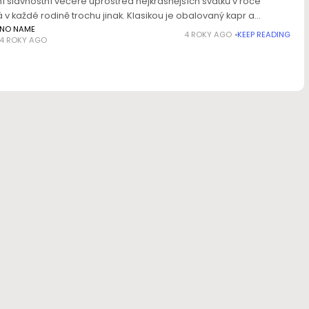
í slavnostní večeře uprostřed nejkrásnějších svátků v roce
v každé rodině trochu jinak. Klasikou je obalovaný kapr a
rový salát, často ale sladkovodní rybu nahrazují ty mořské,
NO NAME
4 ROKY AGO
KEEP READING
4 ROKY AGO
ad losos.