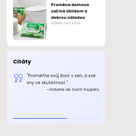
Proměna domova
začíná úklidem a
dobrou náladou
ADMIN
16.5.2026
Citáty
 smysl
"Proměňte svůj život v sen, a své
„Důkazem, 
sny ve skutečnost "
skutečně ex
Exupéry
Antoine de Saint-Exupéry
rozkošný, ž
beránka. C
je to důkaz,