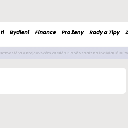
ti
Bydlení
Finance
Pro ženy
Rady a Tipy
é doplňky stravy nám mohou pomoci s imunitou či nervovou so