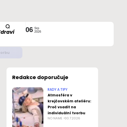
06
Srp
Zdraví
2026
ustavou?
Redakce doporučuje
RADY A TIPY
Atmosféra v
krejčovském ateliéru:
Proč vsadit na
individuální tvorbu
NO NAME
30.7.2026