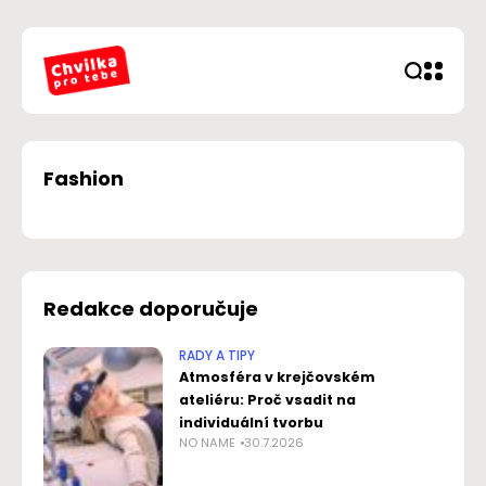
Fashion
Redakce doporučuje
RADY A TIPY
Atmosféra v krejčovském
ateliéru: Proč vsadit na
individuální tvorbu
NO NAME
30.7.2026