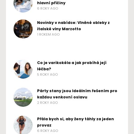
hlavní příčiny
6 ROKY AGO
Novinky v nabídce: Vlněné obleky z
italské vlny Marzotto
1 ROKEM AGO
Co je varikokéla a jak probíhá její
léčba?
5 ROKY AGO
Párty stany jsou Ideálním řešením pro
každou venkovní oslavu
2 ROKY AGO
Přála bych si, aby ženy táhly za jeden
provaz
6 ROKY AGO