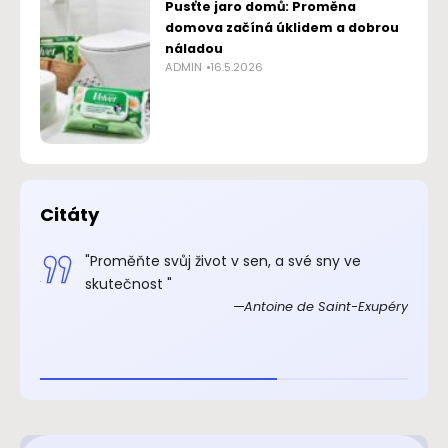
Pusťte jaro domů: Proměna
domova začíná úklidem a dobrou
náladou
ADMIN
16.5.2026
Citáty
.“
"Proměňte svůj život v sen, a své sny ve
xupéry
skutečnost "
Antoine de Saint-Exupéry