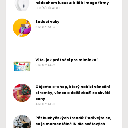
nádechem luxusu: klíč k image firmy
8 MĚSÍCŮ AGO
Sedací vaky
5 ROKY AGO
Víte, jak prát věci pro miminka?
5 ROKY AGO
Objevte e-shop, který nabízí vánoční
stromky, věnce a další zboží za skvělé
ceny
4 ROKY AGO
Pět kuchyňských trendů: Podívejte se,
co je momentálně IN dle světových