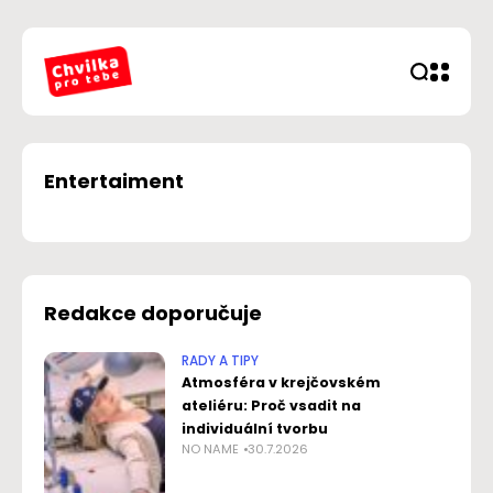
Entertaiment
Redakce doporučuje
RADY A TIPY
Atmosféra v krejčovském
ateliéru: Proč vsadit na
individuální tvorbu
NO NAME
30.7.2026