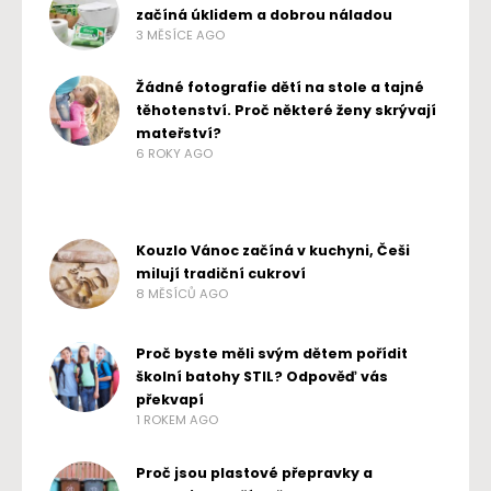
začíná úklidem a dobrou náladou
3 MĚSÍCE AGO
Žádné fotografie dětí na stole a tajné
těhotenství. Proč některé ženy skrývají
mateřství?
6 ROKY AGO
Kouzlo Vánoc začíná v kuchyni, Češi
milují tradiční cukroví
8 MĚSÍCŮ AGO
Proč byste měli svým dětem pořídit
školní batohy STIL? Odpověď vás
překvapí
1 ROKEM AGO
Proč jsou plastové přepravky a