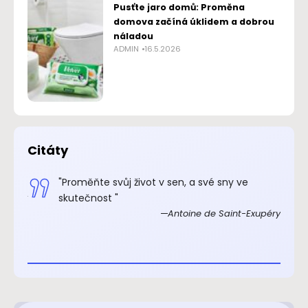
Pusťte jaro domů: Proměna
domova začíná úklidem a dobrou
náladou
ADMIN
16.5.2026
Citáty
.“
"Proměňte svůj život v sen, a své sny ve
xupéry
skutečnost "
Antoine de Saint-Exupéry