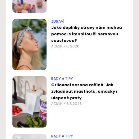
ZDRAVÍ
Jaké doplňky stravy nám mohou
pomoci s imunitou či nervovou
soustavou?
ADMIN
7.7.2026
RADY A TIPY
Grilovací sezona začíná: Jak
zvládnout mastnotu, omáčky i
ulepené prsty
ADMIN
16.6.2026
RADY A TIPY