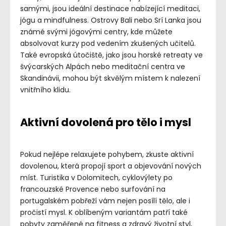
samými, jsou ideální destinace nabízející meditaci,
jógu a mindfulness. Ostrovy Bali nebo Srí Lanka jsou
známé svými jógovými centry, kde můžete
absolvovat kurzy pod vedením zkušených učitelů.
Také evropská útočiště, jako jsou horské retreaty ve
švýcarských Alpách nebo meditační centra ve
Skandinávii, mohou být skvělým místem k nalezení
vnitřního klidu.
Aktivní dovolená pro tělo i mysl
Pokud nejlépe relaxujete pohybem, zkuste aktivní
dovolenou, která propojí sport a objevování nových
míst. Turistika v Dolomitech, cyklovýlety po
francouzské Provence nebo surfování na
portugalském pobřeží vám nejen posílí tělo, ale i
pročistí mysl. K oblíbeným variantám patří také
pobyty zaměřené na fitness a zdravý životní styl,