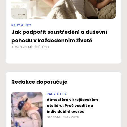
RADY A TIPY
RAD
Jak podpořit soustředění a duševní
O 
pohodu v každodenním životě
Pr
ADMIN
12 MĚSÍCŮ AGO
AD
Redakce doporučuje
RADY A TIPY
Atmosféra v krejčovském
ateliéru: Proč vsadit na
individuální tvorbu
NO NAME
30.7.2026