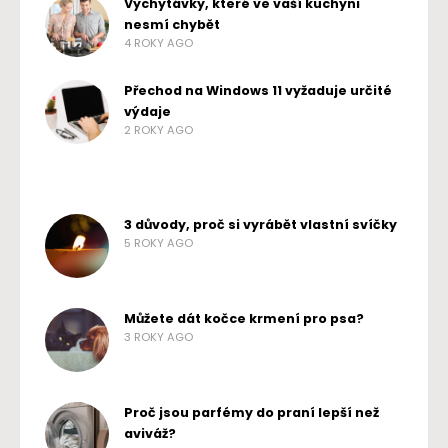
Vychytávky, které ve vaší kuchyni
nesmí chybět
4 ROKY AGO
Přechod na Windows 11 vyžaduje určité
výdaje
2 ROKY AGO
3 důvody, proč si vyrábět vlastní svíčky
5 ROKY AGO
Můžete dát kočce krmení pro psa?
3 ROKY AGO
Proč jsou parfémy do praní lepší než
aviváž?