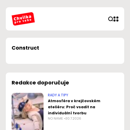
Construct
Redakce doporučuje
RADY A TIPY
Atmosféra v krejčovském
ateliéru: Proč vsadit na
individuální tvorbu
NO NAME
30.7.2026