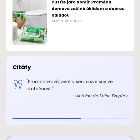
Pusťte jaro domů: Proměna
domova začíná úklidem a dobrou
náladou
ADMIN
16.5.2026
Citáty
.“
"Proměňte svůj život v sen, a své sny ve
xupéry
skutečnost "
Antoine de Saint-Exupéry