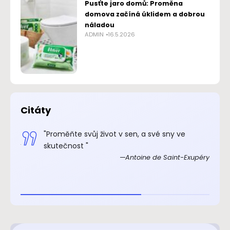
Pusťte jaro domů: Proměna
domova začíná úklidem a dobrou
náladou
ADMIN
16.5.2026
Citáty
.“
"Proměňte svůj život v sen, a své sny ve
xupéry
skutečnost "
Antoine de Saint-Exupéry