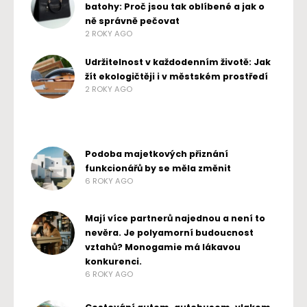
batohy: Proč jsou tak oblíbené a jak o
ně správně pečovat
2 ROKY AGO
Udržitelnost v každodenním životě: Jak
žít ekologičtěji i v městském prostředí
2 ROKY AGO
Podoba majetkových přiznání
funkcionářů by se měla změnit
6 ROKY AGO
Mají více partnerů najednou a není to
nevěra. Je polyamorní budoucnost
vztahů? Monogamie má lákavou
konkurenci.
6 ROKY AGO