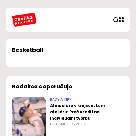
Basketball
Redakce doporučuje
RADY A TIPY
Atmosféra v krejčovském
ateliéru: Proč vsadit na
individuální tvorbu
NO NAME
30.7.2026