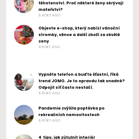
těhotenství. Proč některé ženy skrývají
mateřství?
6 ROKY AGO
Objevte e-shop, který nabízí vánoční
stromky, věnce a další zboží za skvělé
ceny
4 ROKY AGO
Vypněte telefon a buďte šťastní, říká
trend JOMO. Je to opravdu tak snadné?
Odpojit síť často nestačí.
6 ROKY AGO
Pandemie zvýšila poptávka po
rekreačních nemovitostech
6 ROKY AGO
4 tipy, jak zútulnit interiér