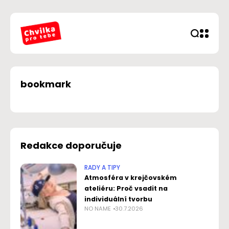
bookmark
Redakce doporučuje
RADY A TIPY
Atmosféra v krejčovském
ateliéru: Proč vsadit na
individuální tvorbu
NO NAME
30.7.2026