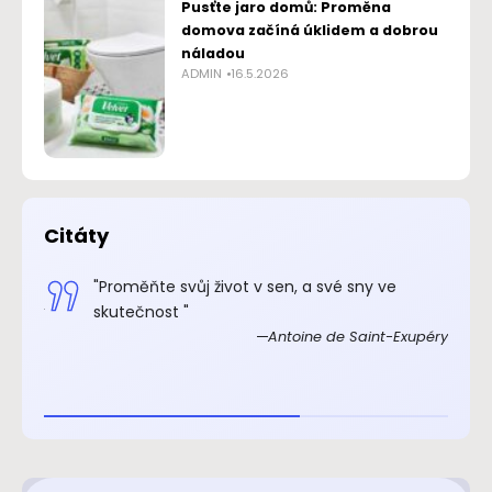
Pusťte jaro domů: Proměna
domova začíná úklidem a dobrou
náladou
ADMIN
16.5.2026
Citáty
.“
"Proměňte svůj život v sen, a své sny ve
xupéry
skutečnost "
Antoine de Saint-Exupéry