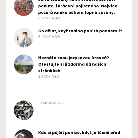
pokuta, i krácení pojistného. Nejvíce
požárů vzniká během topné sezóny.
6 ROKY AGO
Co dělat, když rodina popírá pandemii?
6 ROKY AGO
Neznáte svou jazykovou úroveň?
Otestujte si ji zdarma na našich
stránkách!
2 ROKY AGO
10 MĚSÍCŮ AGO
Kde si půjčit peníze, když je těsně před