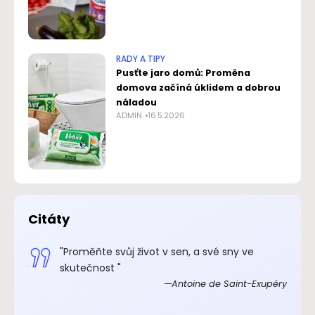
RADY A TIPY
Pusťte jaro domů: Proměna
domova začíná úklidem a dobrou
náladou
ADMIN
16.5.2026
Citáty
.“
"Proměňte svůj život v sen, a své sny ve
xupéry
skutečnost "
Antoine de Saint-Exupéry