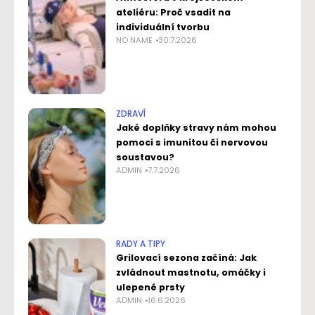
ateliéru: Proč vsadit na
individuální tvorbu
NO NAME
30.7.2026
ZDRAVÍ
Jaké doplňky stravy nám mohou
pomoci s imunitou či nervovou
soustavou?
ADMIN
7.7.2026
RADY A TIPY
Grilovací sezona začíná: Jak
zvládnout mastnotu, omáčky i
ulepené prsty
ADMIN
16.6.2026