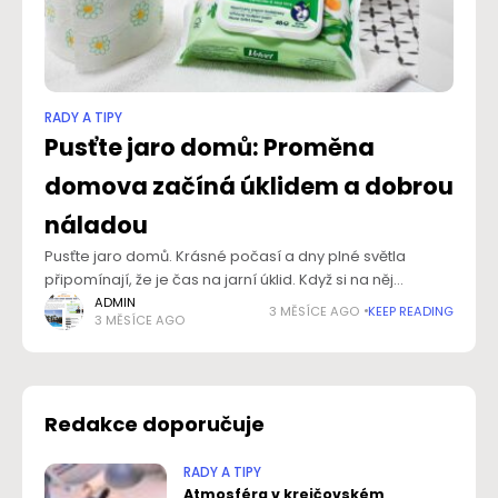
RADY A TIPY
Pusťte jaro domů: Proměna
domova začíná úklidem a dobrou
náladou
Pusťte jaro domů. Krásné počasí a dny plné světla
připomínají, že je čas na jarní úklid. Když si na něj
pořídíte správné pomocníky, půjde vám práce od ruky,
ADMIN
3 MĚSÍCE AGO
KEEP READING
3 MĚSÍCE AGO
a ještě
Redakce doporučuje
RADY A TIPY
Atmosféra v krejčovském