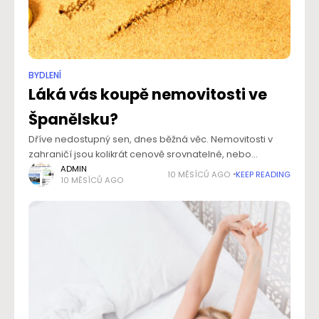
BYDLENÍ
Láká vás koupě nemovitosti ve
Španělsku?
Dříve nedostupný sen, dnes běžná věc. Nemovitosti v
zahraničí jsou kolikrát cenově srovnatelné, nebo
dokonce levnější než třeba byt v Praze či Brně. Pokud jste
ADMIN
10 MĚSÍCŮ AGO
KEEP READING
10 MĚSÍCŮ AGO
si mysleli, že byteček u