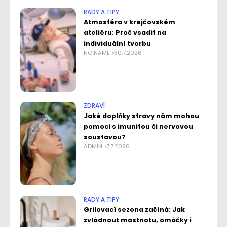
RADY A TIPY
Atmosféra v krejčovském
ateliéru: Proč vsadit na
individuální tvorbu
NO NAME
30.7.2026
ZDRAVÍ
Jaké doplňky stravy nám mohou
pomoci s imunitou či nervovou
soustavou?
ADMIN
7.7.2026
RADY A TIPY
Grilovací sezona začíná: Jak
zvládnout mastnotu, omáčky i