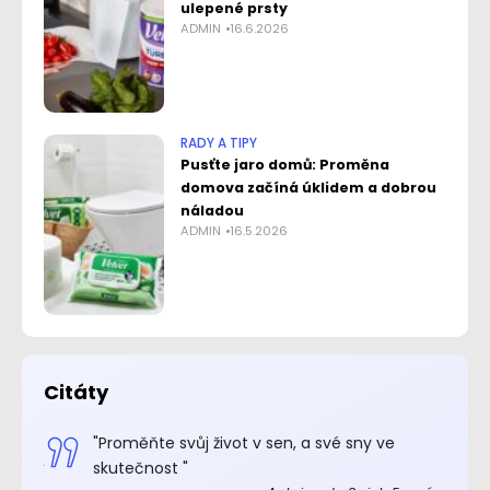
ulepené prsty
ADMIN
16.6.2026
RADY A TIPY
Pusťte jaro domů: Proměna
domova začíná úklidem a dobrou
náladou
ADMIN
16.5.2026
Citáty
.“
"Proměňte svůj život v sen, a své sny ve
xupéry
skutečnost "