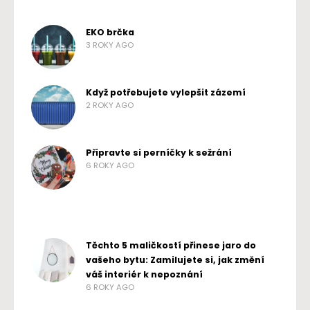
EKO brčka
3 ROKY AGO
Když potřebujete vylepšit zázemí
2 ROKY AGO
Připravte si perníčky k sežrání
6 ROKY AGO
Těchto 5 maličkostí přinese jaro do
vašeho bytu: Zamilujete si, jak změní
váš interiér k nepoznání
6 ROKY AGO