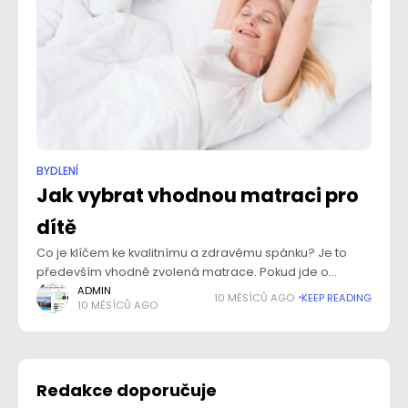
BYDLENÍ
Jak vybrat vhodnou matraci pro
dítě
Co je klíčem ke kvalitnímu a zdravému spánku? Je to
především vhodně zvolená matrace. Pokud jde o
konkrétní výběr, pak jiné varianty jsou vhodné pro
ADMIN
10 MĚSÍCŮ AGO
KEEP READING
10 MĚSÍCŮ AGO
dospělé a jiné zase pro
Redakce doporučuje