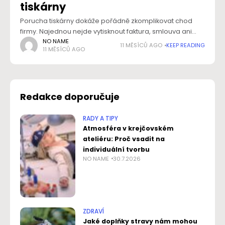
tiskárny
Porucha tiskárny dokáže pořádně zkomplikovat chod
firmy. Najednou nejde vytisknout faktura, smlouva ani
technická dokumentace – a vše se zastaví. V tu chvíli
NO NAME
11 MĚSÍCŮ AGO
KEEP READING
11 MĚSÍCŮ AGO
stojíte před otázkou: vyplatí se ještě oprava
Redakce doporučuje
RADY A TIPY
Atmosféra v krejčovském
ateliéru: Proč vsadit na
individuální tvorbu
NO NAME
30.7.2026
ZDRAVÍ
Jaké doplňky stravy nám mohou