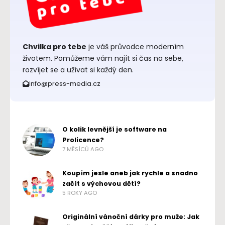
Chvilka pro tebe
je váš průvodce moderním
životem. Pomůžeme vám najít si čas na sebe,
rozvíjet se a užívat si každý den.
info@press-media.cz
O kolik levnější je software na
Prolicence?
7 MĚSÍCŮ AGO
Koupím jesle aneb jak rychle a snadno
začít s výchovou dětí?
5 ROKY AGO
Originální vánoční dárky pro muže: Jak