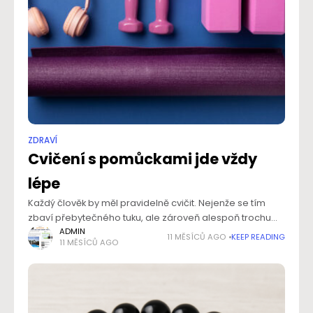
ZDRAVÍ
Cvičení s pomůckami jde vždy
lépe
Každý člověk by měl pravidelně cvičit. Nejenže se tím
zbaví přebytečného tuku, ale zároveň alespoň trochu
posílí své svalstvo. Toho lze dosáhnout i pouze vlastními
ADMIN
11 MĚSÍCŮ AGO
KEEP READING
11 MĚSÍCŮ AGO
silami, nicméně mnohem efektivnější je