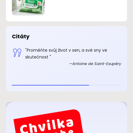
Citáty
.“
"Proměňte svůj život v sen, a své sny ve
xupéry
skutečnost "
Antoine de Saint-Exupéry