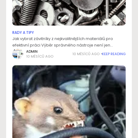
RADY A TIPY
Jak vybrat závitníky z nejkvalitnějších materiálů pro
efektivní práci Výběr správného nástroje není jen
otázkou rychlosti výroby, ale především kvality a
ADMIN
10 MĚSÍCŮ AGO
KEEP READING
10 MĚSÍCŮ AGO
přesnosti výsledného dílu. V dnešní době se proto stále