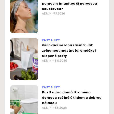
pomoci s imunitou či nervovou
soustavou?
ADMIN
7.7.2026
RADY A TIPY
Grilovací sezona začíná: Jak
zvládnout mastnotu, omáčky i
ulepené prsty
ADMIN
16.6.2026
RADY A TIPY
Pusťte jaro domů: Proměna
domova začíná úklidem a dobrou
náladou
ADMIN
16.5.2026