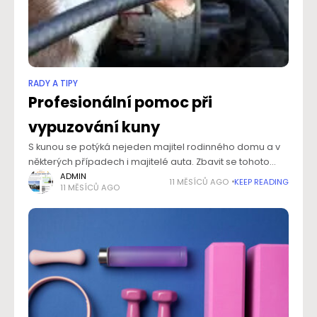
RADY A TIPY
Profesionální pomoc při
vypuzování kuny
S kunou se potýká nejeden majitel rodinného domu a v
některých případech i majitelé auta. Zbavit se tohoto
nevítaného návštěvníka může být někdy nadlidský úkol. A
ADMIN
11 MĚSÍCŮ AGO
KEEP READING
11 MĚSÍCŮ AGO
právě z toho důvodu