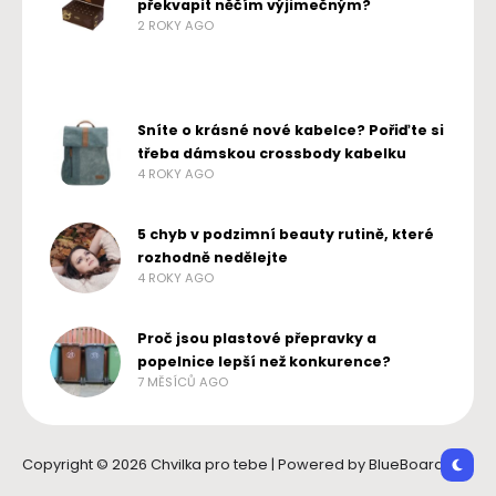
překvapit něčím výjimečným?
2 ROKY AGO
Sníte o krásné nové kabelce? Pořiďte si
třeba dámskou crossbody kabelku
4 ROKY AGO
5 chyb v podzimní beauty rutině, které
rozhodně nedělejte
4 ROKY AGO
Proč jsou plastové přepravky a
popelnice lepší než konkurence?
7 MĚSÍCŮ AGO
Copyright © 2026 Chvilka pro tebe | Powered by BlueBoard.