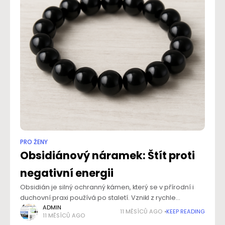
PRO ŽENY
Obsidiánový náramek: Štít proti
negativní energii
Obsidián je silný ochranný kámen, který se v přírodní i
duchovní praxi používá po staletí. Vznikl z rychle
chladnoucí lávy a nese v sobě sílu země i ohně.
ADMIN
11 MĚSÍCŮ AGO
KEEP READING
11 MĚSÍCŮ AGO
Náramek z