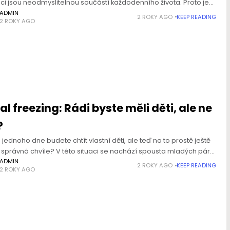
ci jsou neodmyslitelnou součástí každodenního života. Proto je
důležité zajistit dostatečné zázemí především v areálech
ADMIN
2 ROKY AGO
KEEP READING
2 ROKY AGO
ějších sportovišť, táborů, ale
al freezing: Rádi byste měli děti, ale ne
?
e jednoho dne budete chtít vlastní děti, ale teď na to prostě ještě
a správná chvíle? V této situaci se nachází spousta mladých párů
daných žen. Věda
ADMIN
2 ROKY AGO
KEEP READING
2 ROKY AGO