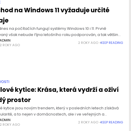
E
hod na Windows 11 vyžaduje určité
aje
nes na počítačích fungují systémy Windows 10 i 11. Prvně
aný však nebude října letošního roku podporován, a tak většina
elů přejde na novou verzi. Tato změna může být
ADMIN
2 ROKY AGO
KEEP READING
2 ROKY AGO
„Co dává smysl životu, dává
i smrti.“
VOSTI
Antoine de Saint-
ové kytice: Krása, která vydrží a oživí
dý prostor
é kytice jsou novým trendem, který v posledních letech získává
laritě, a to nejen v domácnostech, ale i ve veřejných a
ních prostorech. Tyto unikátní dekorace kombinují estetiku
ADMIN
2 ROKY AGO
KEEP READING
2 ROKY AGO