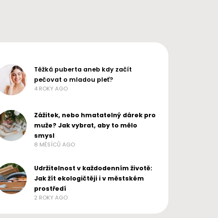
Těžká puberta aneb kdy začít
pečovat o mladou pleť?
4 ROKY AGO
Zážitek, nebo hmatatelný dárek pro
muže? Jak vybrat, aby to mělo
smysl
8 MĚSÍCŮ AGO
Udržitelnost v každodenním životě:
Jak žít ekologičtěji i v městském
prostředí
2 ROKY AGO