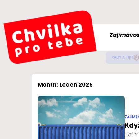
Zajímavos
Jak
ZDRAVÍ
Month: Leden 2025
ZAJÍMA
Když
Hygien