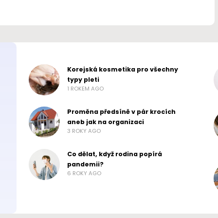
Korejská kosmetika pro všechny
typy pleti
1 ROKEM AGO
Proměna předsíně v pár krocích
aneb jak na organizaci
3 ROKY AGO
Co dělat, když rodina popírá
pandemii?
6 ROKY AGO