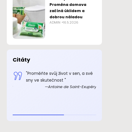
Proměna domova
začíná úklidem a
dobrou náladou
ADMIN
16.5.2026
Citáty
 smysl
"Proměňte svůj život v sen, a své
„Důkazem, 
sny ve skutečnost "
skutečně ex
Exupéry
Antoine de Saint-Exupéry
rozkošný, ž
beránka. C
je to důkaz,