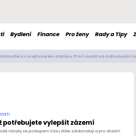
ti
Bydlení
Finance
Pro ženy
Rady a Tipy
é doplňky stravy nám mohou pomoci s imunitou či nervovou so
VOSTI
 potřebujete vylepšit zázemí
ické návyky se postupem času stále zdokonalují a pro dnešní