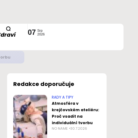
07
Srp
Zdraví
2026
ustavou?
Redakce doporučuje
RADY A TIPY
Atmosféra v
krejčovském ateliéru:
Proč vsadit na
individuální tvorbu
NO NAME
30.7.2026