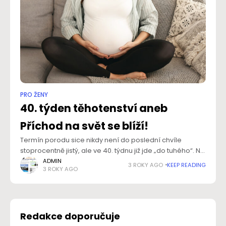
PRO ŽENY
40. týden těhotenství aneb
Příchod na svět se blíží!
Termín porodu sice nikdy není do poslední chvíle
stoprocentně jistý, ale ve 40. týdnu již jde „do tuhého“. Na
druhou stranu není důvod k panice, ani kdyby miminko s
ADMIN
3 ROKY AGO
KEEP READING
3 ROKY AGO
příchodem
Redakce doporučuje