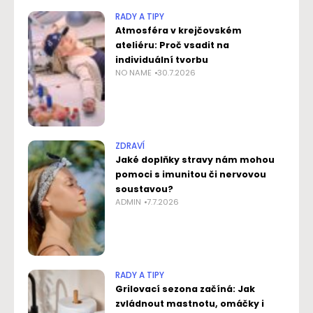
RADY A TIPY
Atmosféra v krejčovském
ateliéru: Proč vsadit na
individuální tvorbu
NO NAME
30.7.2026
ZDRAVÍ
Jaké doplňky stravy nám mohou
pomoci s imunitou či nervovou
soustavou?
ADMIN
7.7.2026
RADY A TIPY
Grilovací sezona začíná: Jak
zvládnout mastnotu, omáčky i