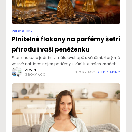
RADY A TIPY
Plnitelné flakony na parfémy šetří
přírodu i vaši peněženku
Esensino.cz je jedním z mála e-shopů s vůněmi, který má
ve své nabídce nejen parfémy s vůní luxusních značek
za nízké ceny, ale také možnost využívat plnitelné flakony
ADMIN
3 ROKY AGO
KEEP READING
3 ROKY AGO
na oblíbené