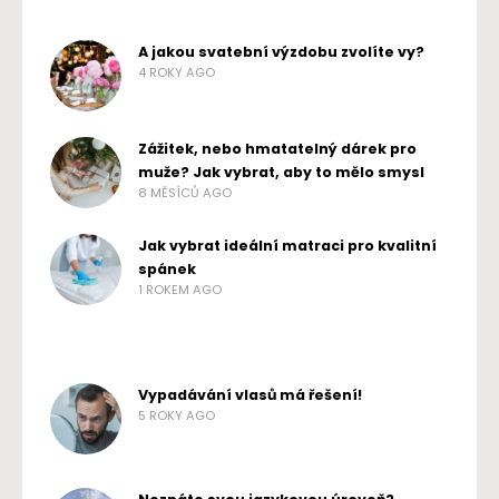
A jakou svatební výzdobu zvolíte vy?
4 ROKY AGO
Zážitek, nebo hmatatelný dárek pro
muže? Jak vybrat, aby to mělo smysl
8 MĚSÍCŮ AGO
Jak vybrat ideální matraci pro kvalitní
spánek
1 ROKEM AGO
Vypadávání vlasů má řešení!
5 ROKY AGO