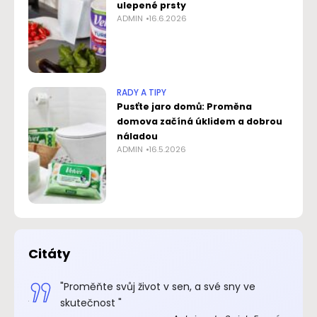
ulepené prsty
ADMIN
16.6.2026
RADY A TIPY
Pusťte jaro domů: Proměna
domova začíná úklidem a dobrou
náladou
ADMIN
16.5.2026
Citáty
.“
"Proměňte svůj život v sen, a své sny ve
xupéry
skutečnost "