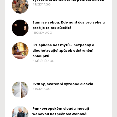
4 ROKY AGO
Sami se sebou: Kde najít čas pro sebe a
proč je to tak důležité
1 ROKEM AGO
IPL epilace bez mýtů – bezpečný a
dlouhotrvající způsob odstranění
chloupků
8 MĚSÍCŮ AGO
Svatby, svatební výzdoba a covid
4 ROKY AGO
Pan-evropském cloudu inovují
webovou bezpečnostWebová