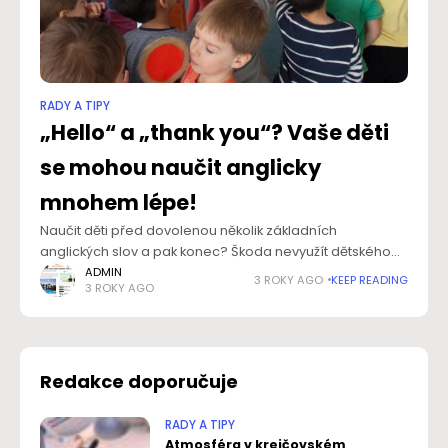
RADY A TIPY
„Hello“ a „thank you“? Vaše děti
se mohou naučit anglicky
mnohem lépe!
Naučit děti před dovolenou několik základních
anglických slov a pak konec? Škoda nevyužít dětského
potenciálu učit se, už nejmenší děti jsou schopné podle
ADMIN
3 ROKY AGO
KEEP READING
3 ROKY AGO
odborníků zvládnout bilingvní výuku. Anglicky navíc na
Redakce doporučuje
RADY A TIPY
Atmosféra v krejčovském