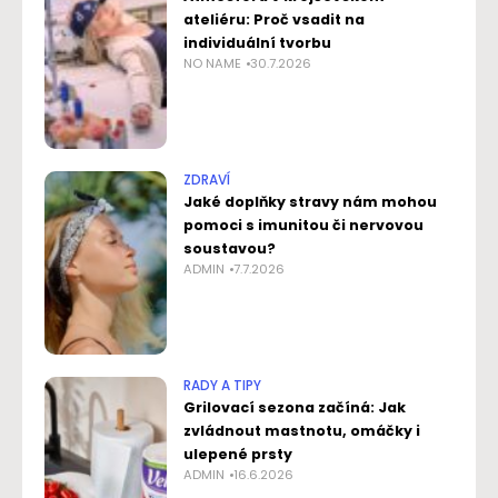
ateliéru: Proč vsadit na
individuální tvorbu
NO NAME
30.7.2026
ZDRAVÍ
Jaké doplňky stravy nám mohou
pomoci s imunitou či nervovou
soustavou?
ADMIN
7.7.2026
RADY A TIPY
Grilovací sezona začíná: Jak
zvládnout mastnotu, omáčky i
ulepené prsty
ADMIN
16.6.2026