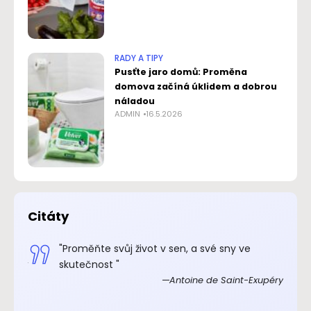
RADY A TIPY
Pusťte jaro domů: Proměna
domova začíná úklidem a dobrou
náladou
ADMIN
16.5.2026
Citáty
.“
"Proměňte svůj život v sen, a své sny ve
xupéry
skutečnost "
Antoine de Saint-Exupéry