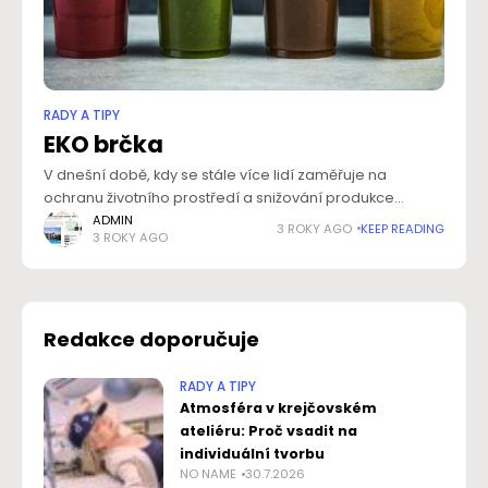
RADY A TIPY
EKO brčka
V dnešní době, kdy se stále více lidí zaměřuje na
ochranu životního prostředí a snižování produkce
plastového odpadu, se objevuje celá řada inovativních
ADMIN
3 ROKY AGO
KEEP READING
3 ROKY AGO
a ekologických produktů. Jedním z těchto produktů
Redakce doporučuje
RADY A TIPY
Atmosféra v krejčovském
ateliéru: Proč vsadit na
individuální tvorbu
NO NAME
30.7.2026