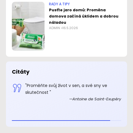
RADY A TIPY
Pusťte jaro domů: Proměna
domova začíná úklidem a dobrou
náladou
ADMIN
16.5.2026
Citáty
.“
"Proměňte svůj život v sen, a své sny ve
xupéry
skutečnost "
Antoine de Saint-Exupéry