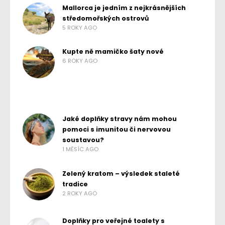
Mallorca je jedním z nejkrásnějších
středomořských ostrovů
5 ROKY AGO
Kupte ně mamičko šaty nové
6 ROKY AGO
Jaké doplňky stravy nám mohou
pomoci s imunitou či nervovou
soustavou?
1 MĚSÍC AGO
Zelený kratom – výsledek staleté
tradice
2 ROKY AGO
Doplňky pro veřejné toalety s