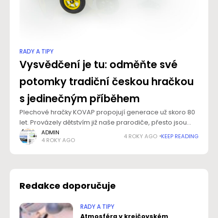
RADY A TIPY
Vysvědčení je tu: odměňte své
potomky tradiční českou hračkou
s jedinečným příběhem
Plechové hračky KOVAP propojují generace už skoro 80
let. Provázely dětstvím již naše prarodiče, přesto jsou
stále oblíbené v tuzemsku i v zahraničí a stále mají co
ADMIN
4 ROKY AGO
KEEP READING
4 ROKY AGO
nabídnout nejen dětem, ale i
Redakce doporučuje
RADY A TIPY
Atmosféra v krejčovském