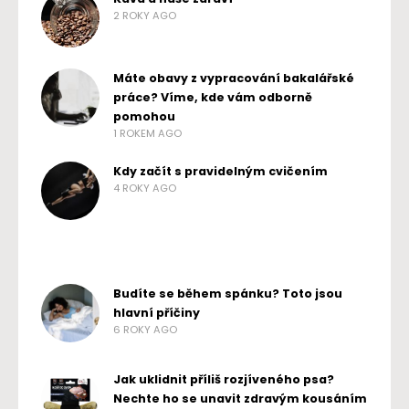
2 ROKY AGO
Máte obavy z vypracování bakalářské
práce? Víme, kde vám odborně
pomohou
1 ROKEM AGO
Kdy začít s pravidelným cvičením
4 ROKY AGO
Budíte se během spánku? Toto jsou
hlavní příčiny
6 ROKY AGO
Jak uklidnit příliš rozjíveného psa?
Nechte ho se unavit zdravým kousáním