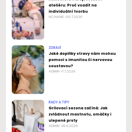
ateliéru: Proč vsadit na
individuální tvorbu
NO NAME
30.7.2026
ZDRAVÍ
Jaké doplňky stravy nám mohou
pomoci s imunitou či nervovou
soustavou?
ADMIN
7.7.2026
RADY A TIPY
Grilovací sezona začíná: Jak
zvládnout mastnotu, omáčky i
ulepené prsty
ADMIN
16.6.2026