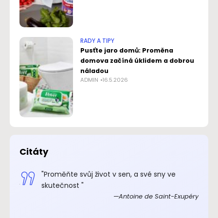
RADY A TIPY
Pusťte jaro domů: Proměna
domova začíná úklidem a dobrou
náladou
ADMIN
16.5.2026
Citáty
.“
"Proměňte svůj život v sen, a své sny ve
xupéry
skutečnost "
Antoine de Saint-Exupéry