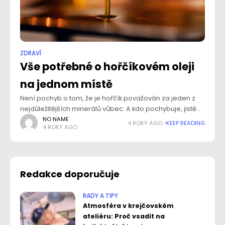
ZDRAVÍ
Vše potřebné o hořčíkovém oleji
na jednom místě
Není pochyb o tom, že je hořčík považován za jeden z
nejdůležitějších minerálů vůbec. A kdo pochybuje, jistě
ho přesvědčí fakt, že se podílí na více než třech stovkách
NO NAME
4 ROKY AGO
KEEP READING
4 ROKY AGO
reakcí
Redakce doporučuje
RADY A TIPY
Atmosféra v krejčovském
ateliéru: Proč vsadit na