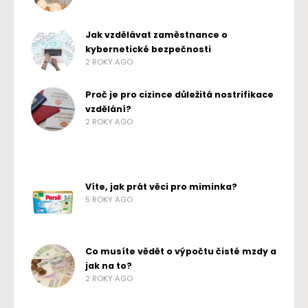
Jak vzdělávat zaměstnance o
kybernetické bezpečnosti
2 ROKY AGO
Proč je pro cizince důležitá nostrifikace
vzdělání?
2 ROKY AGO
Víte, jak prát věci pro miminka?
5 ROKY AGO
Co musíte vědět o výpočtu čisté mzdy a
jak na to?
2 ROKY AGO