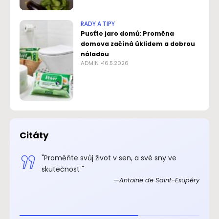
RADY A TIPY
Pusťte jaro domů: Proměna
domova začíná úklidem a dobrou
náladou
ADMIN
16.5.2026
Citáty
.“
"Proměňte svůj život v sen, a své sny ve
xupéry
skutečnost "
Antoine de Saint-Exupéry