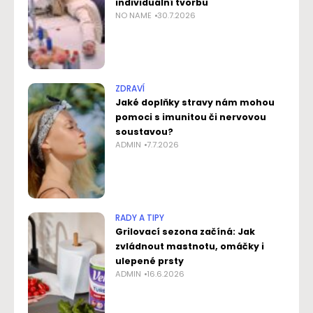
individuální tvorbu
NO NAME
30.7.2026
ZDRAVÍ
Jaké doplňky stravy nám mohou
pomoci s imunitou či nervovou
soustavou?
ADMIN
7.7.2026
RADY A TIPY
Grilovací sezona začíná: Jak
zvládnout mastnotu, omáčky i
ulepené prsty
ADMIN
16.6.2026