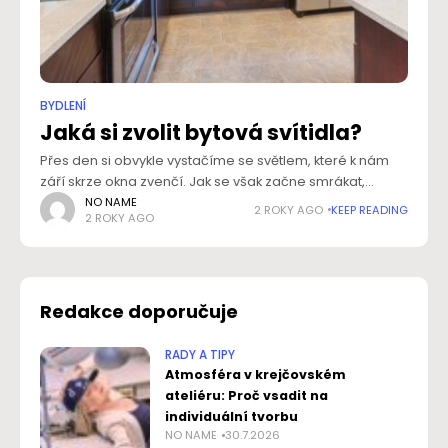
BYDLENÍ
Jaká si zvolit bytová svítidla?
Přes den si obvykle vystačíme se světlem, které k nám
září skrze okna zvenčí. Jak se však začne smrákat,
musíme se začít spoléhat na vnitřní zdroje v podobě
NO NAME
2 ROKY AGO
KEEP READING
2 ROKY AGO
svítidel. Ta
Redakce doporučuje
RADY A TIPY
Atmosféra v krejčovském
ateliéru: Proč vsadit na
individuální tvorbu
NO NAME
30.7.2026