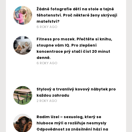
Žádné fotografie dětí na stole a tajné
těhotenství. Proč některé ženy skrývají
mateřství?
6 ROKY AGO
Fitness pro mozek. Přečtěte si knihu,
stoupne vám IQ. Pro zlepšení
koncentrace prý stačí číst 20 minut
denně.
6 ROKY AGO
Stylový a trvanlivý kovový nábytek pro
každou zahradu
2 ROKY AGO
Radim Uzel – sexuolog, který se
hluboce mýlí a rozšiřuje nesmysly
Odpovědnost za znásilnění hází na