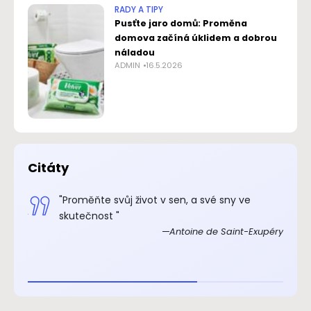
RADY A TIPY
Pusťte jaro domů: Proměna
domova začíná úklidem a dobrou
náladou
ADMIN
16.5.2026
Citáty
.“
"Proměňte svůj život v sen, a své sny ve
xupéry
skutečnost "
Antoine de Saint-Exupéry