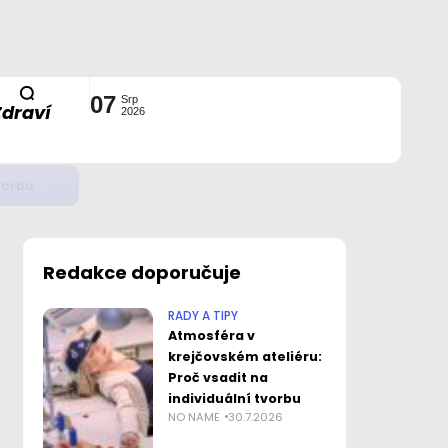
07
Srp
Zdraví
2026
ustavou?
Redakce doporučuje
RADY A TIPY
Atmosféra v
krejčovském ateliéru:
Proč vsadit na
individuální tvorbu
NO NAME
30.7.2026