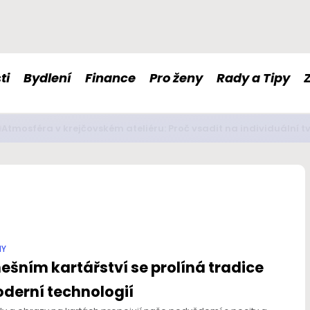
ti
Bydlení
Finance
Pro ženy
Rady a Tipy
é doplňky stravy nám mohou pomoci s imunitou či nervovou so
NY
ešním kartářství se prolíná tradice
derní technologií