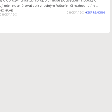
y a obrazy na kartách propojují naše podvědomí s pocity a
jí nám nasměrovat se k vhodným řešením či rozhodnutím.
 kartářky dokážou citlivě interpretovat významy jednotlivých
NO NAME
2 ROKY AGO
KEEP READING
2 ROKY AGO
a pomáhají