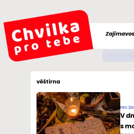
Zajímavos
Jak
ZDRAVÍ
věštírna
PRO ŽE
V dn
s mo