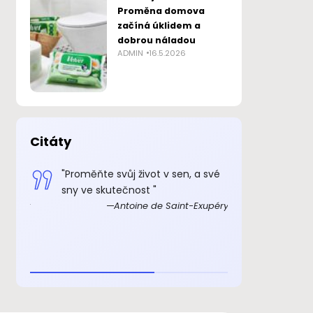
Proměna domova
začíná úklidem a
dobrou náladou
ADMIN
16.5.2026
Citáty
 smysl
"Proměňte svůj život v sen, a své
„Důkazem, 
sny ve skutečnost "
skutečně ex
Exupéry
Antoine de Saint-Exupéry
rozkošný, ž
beránka. C
je to důkaz,