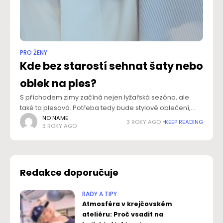
PRO ŽENY
Kde bez starostí sehnat šaty nebo
oblek na ples?
S příchodem zimy začíná nejen lyžařská sezóna, ale
také ta plesová. Potřeba tedy bude stylové oblečení,
protože džíny a tričko opravdu nejsou vhodné. Kde ale
NO NAME
3 ROKY AGO
KEEP READING
3 ROKY AGO
najít ty správné šaty nebo oblek?
Redakce doporučuje
RADY A TIPY
Atmosféra v krejčovském
ateliéru: Proč vsadit na