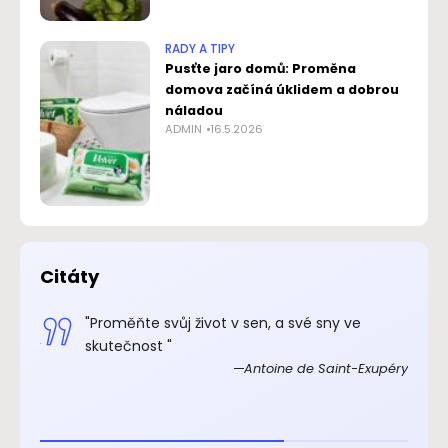
RADY A TIPY
Pusťte jaro domů: Proměna
domova začíná úklidem a dobrou
náladou
ADMIN
16.5.2026
Citáty
.“
"Proměňte svůj život v sen, a své sny ve
xupéry
skutečnost "
Antoine de Saint-Exupéry