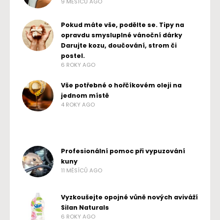
9 MĚSÍCŮ AGO
Pokud máte vše, podělte se. Tipy na
opravdu smysluplné vánoční dárky
Darujte kozu, doučování, strom či
postel.
6 ROKY AGO
Vše potřebné o hořčíkovém oleji na
jednom místě
4 ROKY AGO
Profesionální pomoc při vypuzování
kuny
11 MĚSÍCŮ AGO
Vyzkoušejte opojné vůně nových aviváží
Silan Naturals
6 ROKY AGO