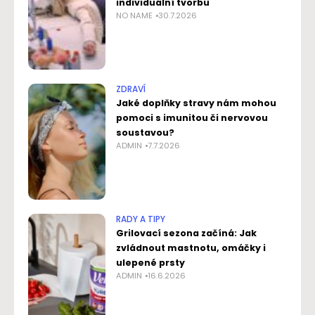
individuální tvorbu
NO NAME
30.7.2026
ZDRAVÍ
Jaké doplňky stravy nám mohou
pomoci s imunitou či nervovou
soustavou?
ADMIN
7.7.2026
RADY A TIPY
Grilovací sezona začíná: Jak
zvládnout mastnotu, omáčky i
ulepené prsty
ADMIN
16.6.2026