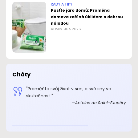
RADY A TIPY
Pusťte jaro domů: Proměna
domova začíná úklidem a dobrou
náladou
ADMIN
16.5.2026
Citáty
.“
"Proměňte svůj život v sen, a své sny ve
xupéry
skutečnost "
Antoine de Saint-Exupéry