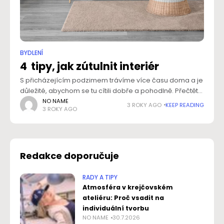
BYDLENÍ
4 tipy, jak zútulnit interiér
S přicházejícím podzimem trávíme více času doma a je
důležité, abychom se tu cítili dobře a pohodlně. Přečtěte
si čtyři tipy, jak vytvořit útulný domov, do kterého se
NO NAME
3 ROKY AGO
KEEP READING
3 ROKY AGO
budete rádi vracet.
Redakce doporučuje
RADY A TIPY
Atmosféra v krejčovském
ateliéru: Proč vsadit na
individuální tvorbu
NO NAME
30.7.2026