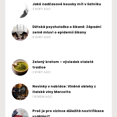
Jaké nadčasové kousky mít v šatníku
3 ROKY AGO
Dětská psycholožka o šikaně: Západní
země mluví o epidemii šikany
6 ROKY AGO
Zelený kratom – výsledek staleté
tradice
2 ROKY AGO
Novinky v nabídce: Vlněné obleky z
italské vlny Marzotto
1 ROKEM AGO
Proč je pro cizince důležitá nostrifikace
vzdělání?