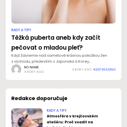
RADY A TIPY
Těžká puberta aneb kdy začít
pečovat o mladou pleť?
Když žasneme nad sametově krásnou pokožkou žen
z východu, především z Japonska a Korey,
zapomínáme většinou na to, že za jejich krásu nemohou
NO NAME
4 ROKY AGO
KEEP READING
4 ROKY AGO
jen zázračné složky v kosmetice. Základní roli hraje
Redakce doporučuje
RADY A TIPY
Atmosféra v krejčovském
ateliéru: Proč vsadit na