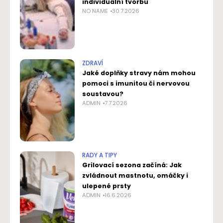
individuální tvorbu
NO NAME
30.7.2026
ZDRAVÍ
Jaké doplňky stravy nám mohou
pomoci s imunitou či nervovou
soustavou?
ADMIN
7.7.2026
RADY A TIPY
Grilovací sezona začíná: Jak
zvládnout mastnotu, omáčky i
ulepené prsty
ADMIN
16.6.2026