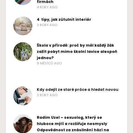
firmách
4 ROKY AGO
4 tipy, jak zútulnit interiér
3 ROKY AGO
Škola v přírodě: proč by měl každý žák
zažít pobyt mimo školní lavice alespoň
jednou?
9 MĚSÍCŮ AGO
Kdy odejít ze staré práce a hledat novou
3 ROKY AGO
Radim Uzel – sexuolog, který se
hluboce mýlí a rozšiřuje nesmysly
Odpovědnost za znásilnění hází na