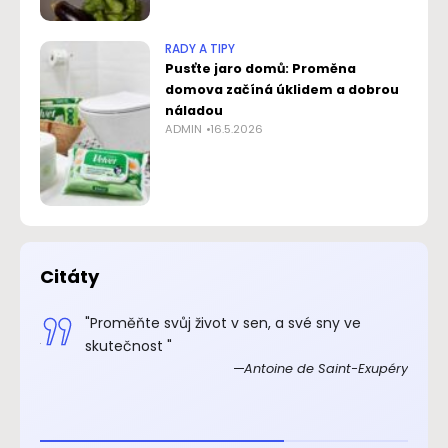
RADY A TIPY
Pusťte jaro domů: Proměna
domova začíná úklidem a dobrou
náladou
ADMIN
16.5.2026
Citáty
.“
"Proměňte svůj život v sen, a své sny ve
xupéry
skutečnost "
Antoine de Saint-Exupéry