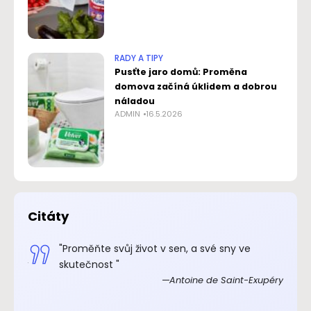
RADY A TIPY
Pusťte jaro domů: Proměna
domova začíná úklidem a dobrou
náladou
ADMIN
16.5.2026
Citáty
.“
"Proměňte svůj život v sen, a své sny ve
xupéry
skutečnost "
Antoine de Saint-Exupéry