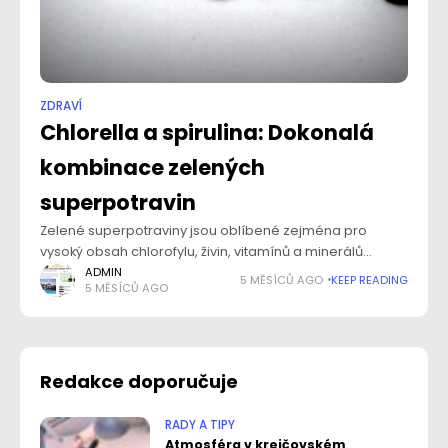
ZDRAVÍ
Chlorella a spirulina: Dokonalá
kombinace zelených
superpotravin
Zelené superpotraviny jsou oblíbené zejména pro
vysoký obsah chlorofylu, živin, vitamínů a minerálů
podporujících detoxikaci, energii a imunitu. Vsaďte
ADMIN
5 MĚSÍCŮ AGO
KEEP READING
5 MĚSÍCŮ AGO
na přírodní produkty s osvědčenou kombinací chlorelly
a spiruliny, které se svými účinky
Redakce doporučuje
RADY A TIPY
Atmosféra v krejčovském