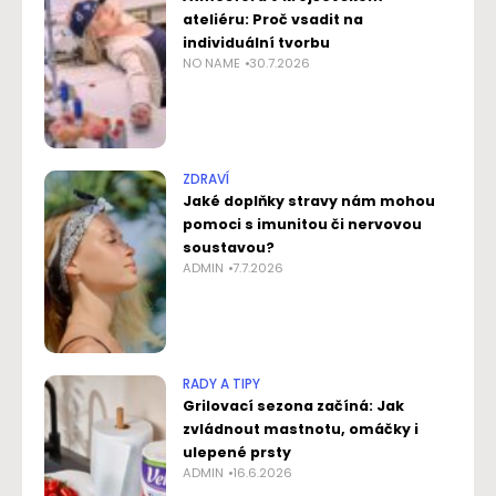
ateliéru: Proč vsadit na
individuální tvorbu
NO NAME
30.7.2026
ZDRAVÍ
Jaké doplňky stravy nám mohou
pomoci s imunitou či nervovou
soustavou?
ADMIN
7.7.2026
RADY A TIPY
Grilovací sezona začíná: Jak
zvládnout mastnotu, omáčky i
ulepené prsty
ADMIN
16.6.2026