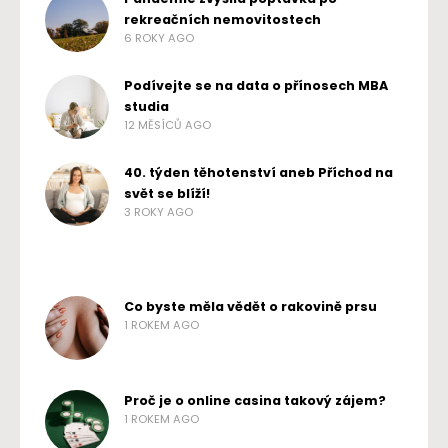
rekreačních nemovitostech
6 ROKY AGO
Podívejte se na data o přínosech MBA
studia
12 MĚSÍCŮ AGO
40. týden těhotenství aneb Příchod na
svět se blíží!
3 ROKY AGO
Co byste měla vědět o rakovině prsu
1 ROKEM AGO
Proč je o online casina takový zájem?
1 ROKEM AGO