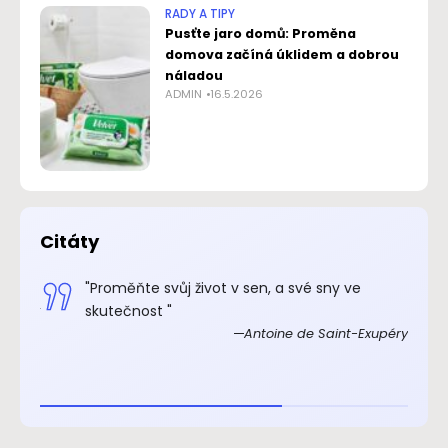
RADY A TIPY
Pusťte jaro domů: Proměna
domova začíná úklidem a dobrou
náladou
ADMIN
16.5.2026
Citáty
.“
"Proměňte svůj život v sen, a své sny ve
xupéry
skutečnost "
Antoine de Saint-Exupéry