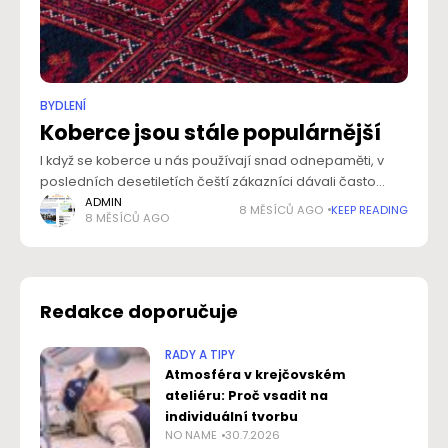
BYDLENÍ
Koberce jsou stále populárnější
I když se koberce u nás používají snad odnepaměti, v
posledních desetiletích čeští zákazníci dávali často
raději přednost modernější typům podlahových krytin.
ADMIN
8 MĚSÍCŮ AGO
KEEP READING
8 MĚSÍCŮ AGO
Trendy se však mění a tepichy se znovu
Redakce doporučuje
RADY A TIPY
Atmosféra v krejčovském
ateliéru: Proč vsadit na
individuální tvorbu
NO NAME
30.7.2026