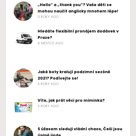
„Hello“ a „thank you“? Vaše děti se
mohou naučit anglicky mnohem lépe!
3 ROKY AGO
Hledáte flexibilní pronájem dodávek v
Praze?
6 MĚSÍCŮ AGO
Jaké boty kralují podzimní sezóně
2021? Podívejte se!
5 ROKY AGO
Víte, jak prát věci pro miminka?
5 ROKY AGO
S úžasem sleduji vládní chaos, Češi jsou
úplně jinde