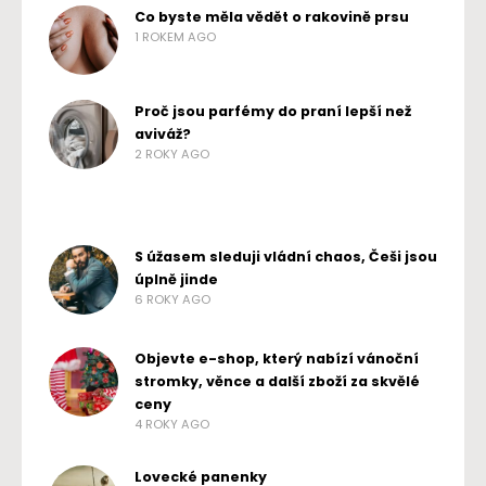
Co byste měla vědět o rakovině prsu
1 ROKEM AGO
Proč jsou parfémy do praní lepší než
aviváž?
2 ROKY AGO
S úžasem sleduji vládní chaos, Češi jsou
úplně jinde
6 ROKY AGO
Objevte e-shop, který nabízí vánoční
stromky, věnce a další zboží za skvělé
ceny
4 ROKY AGO
Lovecké panenky