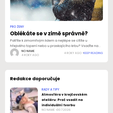
PRO ŽENY
Oblékáte se v zimě správně?
Patříte k zimomřivým lidem a nejlépe se cítíte u
hřejivého topení nebo u praskajícího krbu? Vsaďte na
správné oblékání a přežijte chladné počasí bez
NO NAME
4 ROKY AGO
KEEP READING
4 ROKY AGO
ledových rukou a nohou. Poradíme vám,
Redakce doporučuje
RADY A TIPY
Atmosféra v krejčovském
ateliéru: Proč vsadit na
individuální tvorbu
NO NAME
30.7.2026