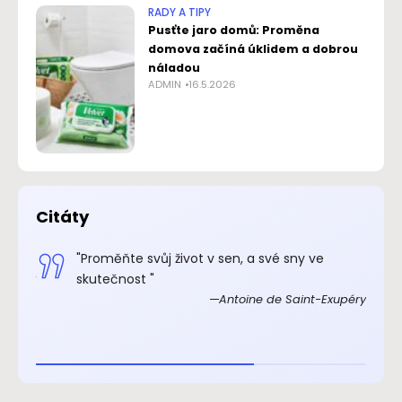
RADY A TIPY
Pusťte jaro domů: Proměna
domova začíná úklidem a dobrou
náladou
ADMIN
16.5.2026
Citáty
.“
"Proměňte svůj život v sen, a své sny ve
xupéry
skutečnost "
Antoine de Saint-Exupéry