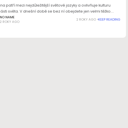
ina patří mezi nejdůležitější světové jazyky a ovlivňuje kulturu
části světa. V dnešní době se bez ní obejdete jen velmi těžko.
 se konečně rozmluvit, zahodit ostych a naučit
NO NAME
2 ROKY AGO
KEEP READING
2 ROKY AGO