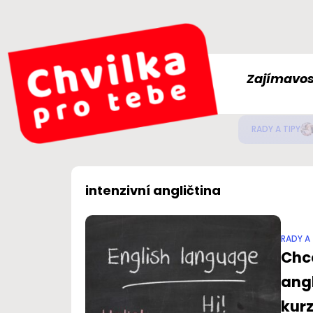
Zajímavos
Jak
ZDRAVÍ
intenzivní angličtina
RADY A 
Chce
angl
kur