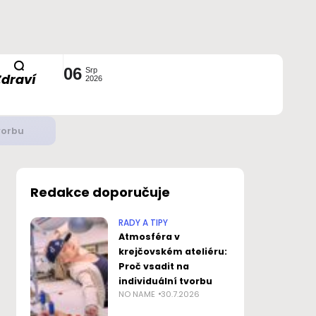
06
Srp
Zdraví
2026
ustavou?
Redakce doporučuje
RADY A TIPY
Atmosféra v
krejčovském ateliéru:
Proč vsadit na
individuální tvorbu
NO NAME
30.7.2026