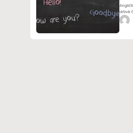
Angličt
drtivé 
Chcete