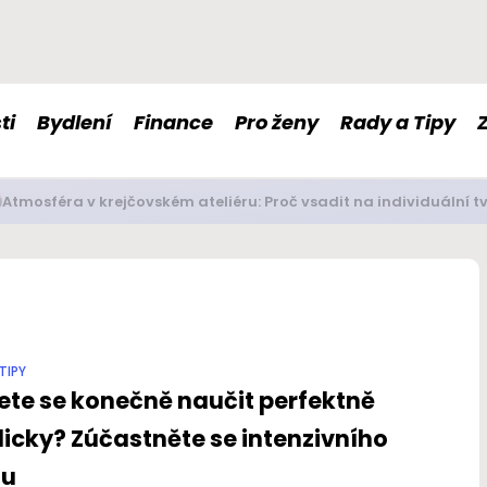
ti
Bydlení
Finance
Pro ženy
Rady a Tipy
é doplňky stravy nám mohou pomoci s imunitou či nervovou so
TIPY
te se konečně naučit perfektně
icky? Zúčastněte se intenzivního
zu