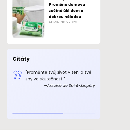
Proměna domova
začíná úklidem a
dobrou náladou
ADMIN
16.5.2026
Citáty
 smysl
"Proměňte svůj život v sen, a své
„Důkazem, 
sny ve skutečnost "
skutečně ex
Exupéry
Antoine de Saint-Exupéry
rozkošný, ž
beránka. C
je to důkaz,