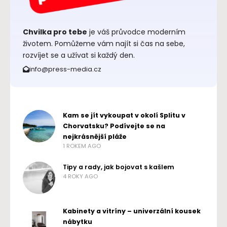
Chvilka pro tebe
je váš průvodce moderním
životem. Pomůžeme vám najít si čas na sebe,
rozvíjet se a užívat si každý den.
info@press-media.cz
Kam se jít vykoupat v okolí Splitu v
Chorvatsku? Podívejte se na
nejkrásnější pláže
1 ROKEM AGO
Tipy a rady, jak bojovat s kašlem
4 ROKY AGO
Kabinety a vitríny – univerzální kousek
nábytku