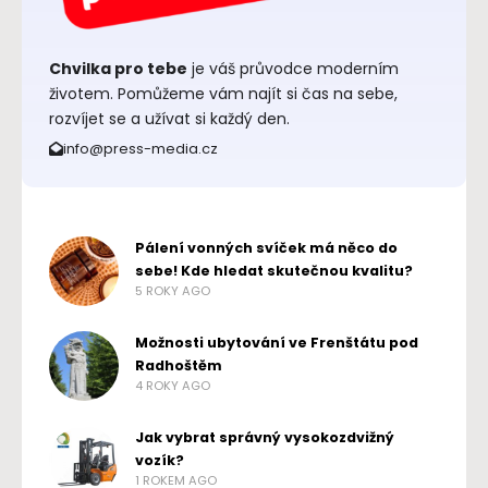
Chvilka pro tebe
je váš průvodce moderním
životem. Pomůžeme vám najít si čas na sebe,
rozvíjet se a užívat si každý den.
info@press-media.cz
Pálení vonných svíček má něco do
sebe! Kde hledat skutečnou kvalitu?
5 ROKY AGO
Možnosti ubytování ve Frenštátu pod
Radhoštěm
4 ROKY AGO
Jak vybrat správný vysokozdvižný
vozík?
1 ROKEM AGO