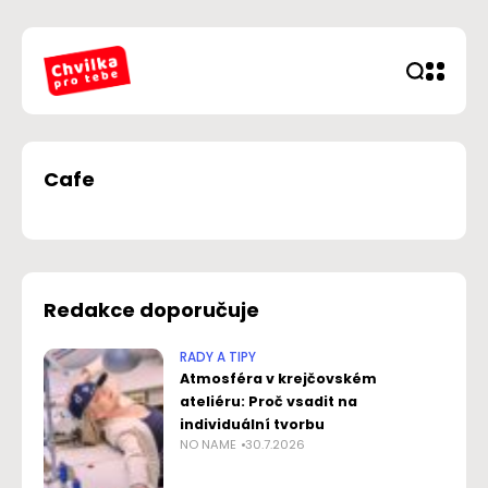
Cafe
Redakce doporučuje
RADY A TIPY
Atmosféra v krejčovském
ateliéru: Proč vsadit na
individuální tvorbu
NO NAME
30.7.2026