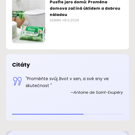
Pusťte jaro domů: Proměna
domova začíná úklidem a dobrou
náladou
ADMIN
16.5.2026
Citáty
.“
"Proměňte svůj život v sen, a své sny ve
xupéry
skutečnost "
Antoine de Saint-Exupéry