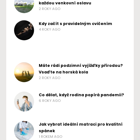
každou venkovní oslavu
2 ROKY AGO
Kdy začít s pravidelným cvičením
4 ROKY AGO
Máte rádi podzimní vyjížďky přírodou?
Vsaďte na horská kola
2 ROKY AGO
Co dělat, když rodina popírá pandemii?
6 ROKY AGO
Jak vybrat ideální matraci pro kvalitní
spánek
1 ROKEM AGO