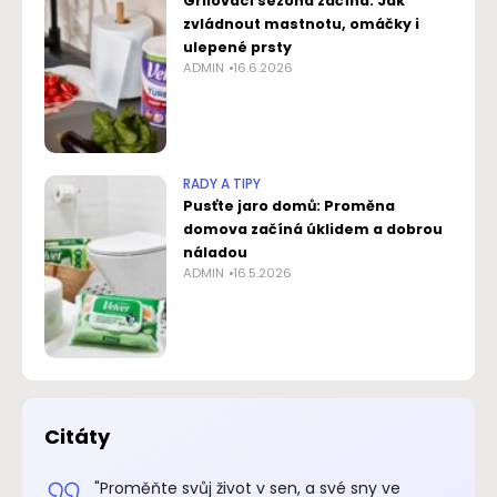
Grilovací sezona začíná: Jak
zvládnout mastnotu, omáčky i
ulepené prsty
ADMIN
16.6.2026
RADY A TIPY
Pusťte jaro domů: Proměna
domova začíná úklidem a dobrou
náladou
ADMIN
16.5.2026
Citáty
.“
"Proměňte svůj život v sen, a své sny ve