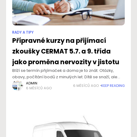
RADY A TIPY
Přípravné kurzy na přijímací
zkoušky CERMAT 5.7. a 9. třída
jako proměna nervozity v jistotu
Blíží se termín přijímaček a doma je to znát. Otázky,
obavy, počítání bodů z minulých let. Dítě se snaží, ale
zároveň cítí tlak. Přesně v této chvíli dává smysl
ADMIN
6 MĚSÍCŮ AGO
KEEP READING
6 MĚSÍCŮ AGO
systematická