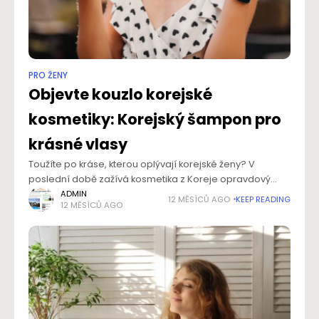
PRO ŽENY
Objevte kouzlo korejské
kosmetiky: Korejský šampon pro
krásné vlasy
Toužíte po kráse, kterou oplývají korejské ženy? V
poslední době zažívá kosmetika z Koreje opravdový
boom. A není se vůbec čemu divit. Nejen péči o pleť, ale
ADMIN
12 MĚSÍCŮ AGO
KEEP READING
12 MĚSÍCŮ AGO
ani o vlasy