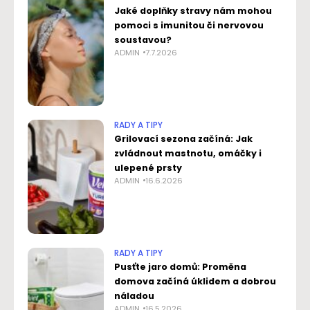
Jaké doplňky stravy nám mohou
pomoci s imunitou či nervovou
soustavou?
ADMIN
7.7.2026
RADY A TIPY
Grilovací sezona začíná: Jak
zvládnout mastnotu, omáčky i
ulepené prsty
ADMIN
16.6.2026
RADY A TIPY
Pusťte jaro domů: Proměna
domova začíná úklidem a dobrou
náladou
ADMIN
16.5.2026