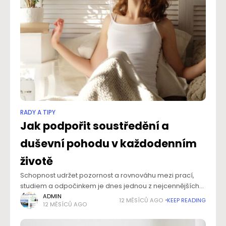
RADY A TIPY
Jak podpořit soustředění a
duševní pohodu v každodenním
životě
Schopnost udržet pozornost a rovnováhu mezi prací,
studiem a odpočinkem je dnes jednou z nejcennějších
dovedností. Neustálý přísun informací, digitální
ADMIN
12 MĚSÍCŮ AGO
KEEP READING
12 MĚSÍCŮ AGO
rozptylování a rychlé životní tempo však vedou k únavě i