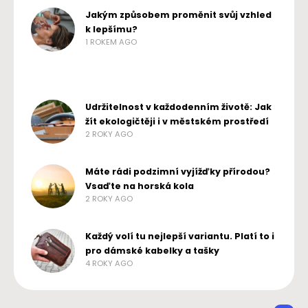
Jakým způsobem proměnit svůj vzhled
k lepšímu?
1 ROKEM AGO
Udržitelnost v každodenním životě: Jak
žít ekologičtěji i v městském prostředí
2 ROKY AGO
Máte rádi podzimní vyjížďky přírodou?
Vsaďte na horská kola
2 ROKY AGO
Každý volí tu nejlepší variantu. Platí to i
pro dámské kabelky a tašky
4 ROKY AGO