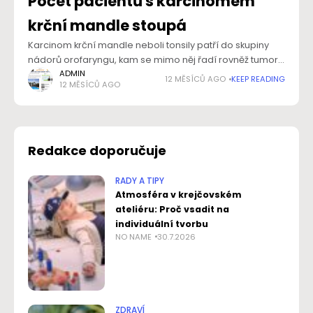
Počet pacientů s karcinomem
krční mandle stoupá
Karcinom krční mandle neboli tonsily patří do skupiny
nádorů orofaryngu, kam se mimo něj řadí rovněž tumory
spodiny jazyka, měkkého patra a zadní stěny hltanu.
ADMIN
12 MĚSÍCŮ AGO
KEEP READING
12 MĚSÍCŮ AGO
Incidence nádorů v této oblasti
Redakce doporučuje
RADY A TIPY
Atmosféra v krejčovském
ateliéru: Proč vsadit na
individuální tvorbu
NO NAME
30.7.2026
ZDRAVÍ