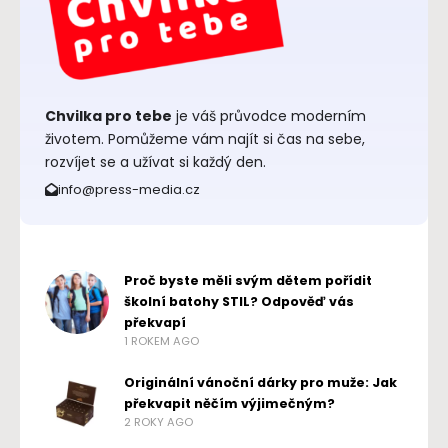
Chvilka pro tebe
je váš průvodce moderním
životem. Pomůžeme vám najít si čas na sebe,
rozvíjet se a užívat si každý den.
info@press-media.cz
Proč byste měli svým dětem pořídit
školní batohy STIL? Odpověď vás
překvapí
1 ROKEM AGO
Originální vánoční dárky pro muže: Jak
překvapit něčím výjimečným?
2 ROKY AGO