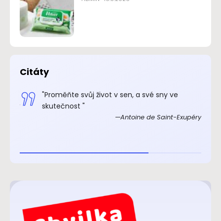
Citáty
.“
"Proměňte svůj život v sen, a své sny ve
xupéry
skutečnost "
Antoine de Saint-Exupéry