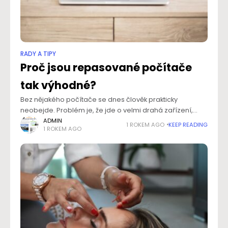
RADY A TIPY
Proč jsou repasované počítače
tak výhodné?
Bez nějakého počítače se dnes člověk prakticky
neobejde. Problém je, že jde o velmi drahá zařízení,
která často stojí i desítky tisíc korun. Takové počítače si
ADMIN
1 ROKEM AGO
KEEP READING
1 ROKEM AGO
však pořizují primárně náruživí