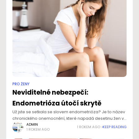
PRO ŽENY
Neviditelné nebezpečí:
Endometrióza útočí skrytě
Už jste se setkala se slovem endometrióza? Je to název
chronického onemocnění, které napadá desetinu žen v
reprodukčním věku na celém světě. Projevuje se
ADMIN
1 ROKEM AGO
KEEP READING
1 ROKEM AGO
především ostrými dlouhodobými bolestmi v oblasti