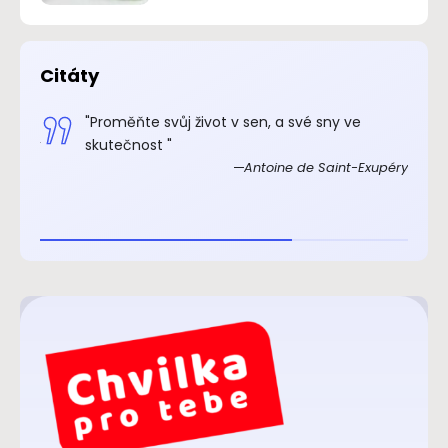
Citáty
.“
"Proměňte svůj život v sen, a své sny ve
xupéry
skutečnost "
Antoine de Saint-Exupéry