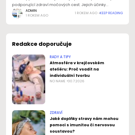
podporující zdraví močových cest. Jejich účinky
využívaly už generace před námi – dnes je však díky
ADMIN
1 ROKEM AGO
KEEP READING
1 ROKEM AGO
moderním doplňkům stravy možné získat jejich sílu v
Redakce doporučuje
RADY A TIPY
Atmosféra v krejčovském
ateliéru: Proč vsadit na
individuální tvorbu
NO NAME
30.7.2026
ZDRAVÍ
Jaké doplňky stravy nám mohou
pomoci s imunitou či nervovou
soustavou?