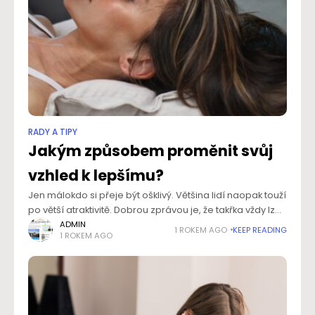
RADY A TIPY
Jakým způsobem proměnit svůj
vzhled k lepšímu?
Jen málokdo si přeje být ošklivý. Většina lidí naopak touží
po větší atraktivitě. Dobrou zprávou je, že takřka vždy lze
tohoto cíle dosáhnout. Někdy nám k tomu pomůže
ADMIN
1 ROKEM AGO
KEEP READING
1 ROKEM AGO
změna životního