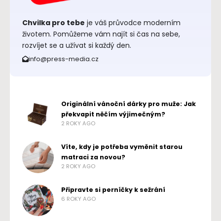
Chvilka pro tebe
je váš průvodce moderním
životem. Pomůžeme vám najít si čas na sebe,
rozvíjet se a užívat si každý den.
info@press-media.cz
Originální vánoční dárky pro muže: Jak
překvapit něčím výjimečným?
2 ROKY AGO
Víte, kdy je potřeba vyměnit starou
matraci za novou?
2 ROKY AGO
Připravte si perníčky k sežrání
6 ROKY AGO