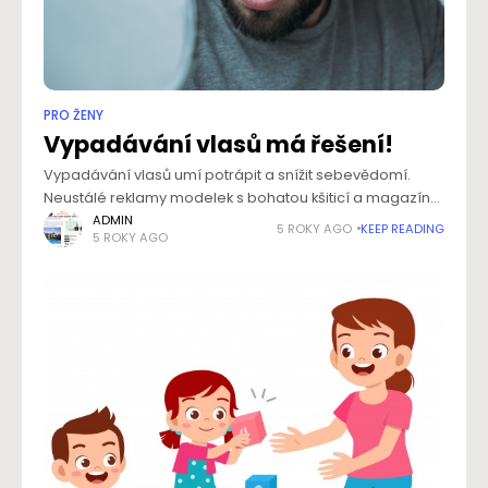
PRO ŽENY
Vypadávání vlasů má řešení!
Vypadávání vlasů umí potrápit a snížit sebevědomí.
Neustálé reklamy modelek s bohatou kšiticí a magazíny,
které tvrdí, jak jednoduché je mít krásné vlasy, potřebě
ADMIN
5 ROKY AGO
KEEP READING
5 ROKY AGO
mít nějaký vlasový mindrák moc nepřidají. Přáním