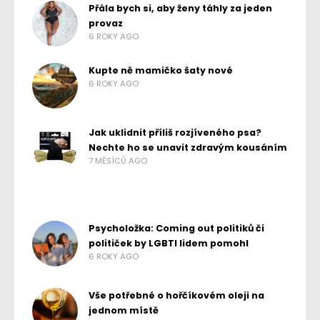
Přála bych si, aby ženy táhly za jeden
provaz
6 ROKY AGO
Kupte ně mamičko šaty nové
6 ROKY AGO
Jak uklidnit příliš rozjíveného psa?
Nechte ho se unavit zdravým kousáním
7 MĚSÍCŮ AGO
Psycholožka: Coming out politiků či
političek by LGBTI lidem pomohl
6 ROKY AGO
Vše potřebné o hořčíkovém oleji na
jednom místě