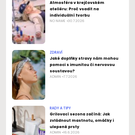
Atmosféra v krejčovském
ateliéru: Proč vsadit na
individuální tvorbu
NO NAME
30.7.2026
ZDRAVÍ
Jaké doplňky stravy nám mohou
pomoci s imunitou či nervovou
soustavou?
ADMIN
7.7.2026
RADY A TIPY
Grilovací sezona začíná: Jak
zvládnout mastnotu, omáčky i
ulepené prsty
ADMIN
16.6.2026