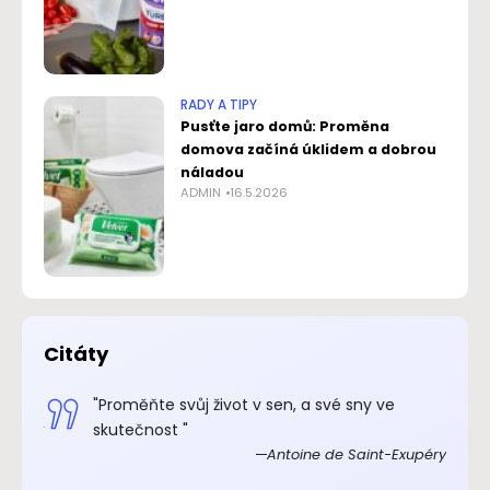
RADY A TIPY
Pusťte jaro domů: Proměna
domova začíná úklidem a dobrou
náladou
ADMIN
16.5.2026
Citáty
.“
"Proměňte svůj život v sen, a své sny ve
xupéry
skutečnost "
Antoine de Saint-Exupéry