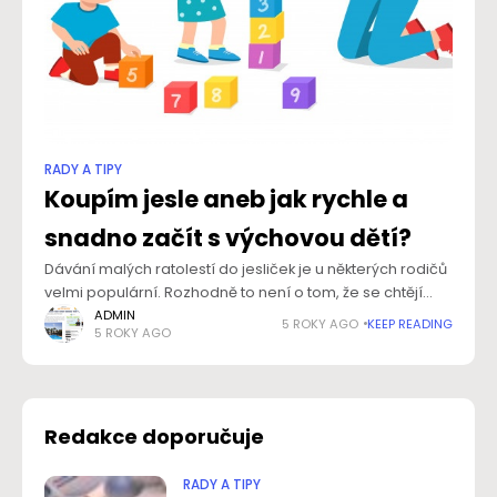
RADY A TIPY
Koupím jesle aneb jak rychle a
snadno začít s výchovou dětí?
Dávání malých ratolestí do jesliček je u některých rodičů
velmi populární. Rozhodně to není o tom, že se chtějí
svého dítěte zbavit, ale naopak mu chtějí dopřát tu
ADMIN
5 ROKY AGO
KEEP READING
5 ROKY AGO
nejlepší možnou
Redakce doporučuje
RADY A TIPY