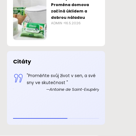
Proměna domova
začíná úklidem a
dobrou náladou
ADMIN
16.5.2026
Citáty
 smysl
"Proměňte svůj život v sen, a své
„Důkazem, 
sny ve skutečnost "
skutečně ex
Exupéry
Antoine de Saint-Exupéry
rozkošný, ž
beránka. C
je to důkaz,