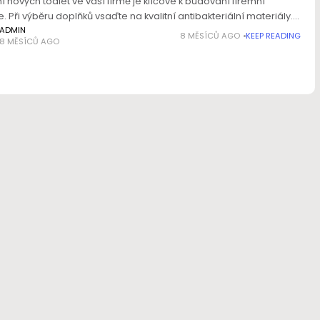
í nových toalet ve vaší firmě je klíčové k budování firemní
e. Při výběru doplňků vsaďte na kvalitní antibakteriální materiály.
 toaleta ve vaší firmě Toalety ve veřejných a firemních
ADMIN
8 MĚSÍCŮ AGO
KEEP READING
8 MĚSÍCŮ AGO