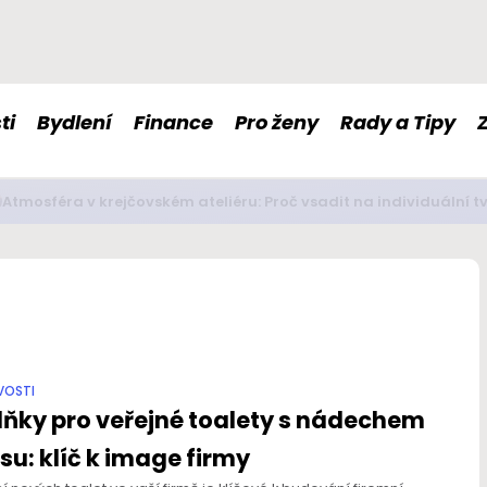
ti
Bydlení
Finance
Pro ženy
Rady a Tipy
é doplňky stravy nám mohou pomoci s imunitou či nervovou so
VOSTI
ňky pro veřejné toalety s nádechem
su: klíč k image firmy