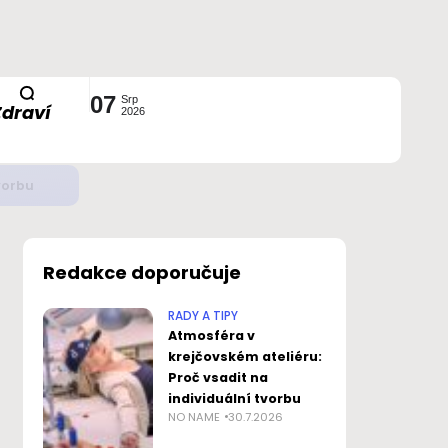
07
Srp
Zdraví
2026
ustavou?
Redakce doporučuje
RADY A TIPY
Atmosféra v
krejčovském ateliéru:
Proč vsadit na
individuální tvorbu
NO NAME
30.7.2026