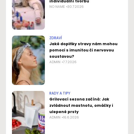
individuální tvorbu
NO NAME
30.7.2026
ZDRAVÍ
Jaké doplňky stravy nám mohou
pomoci s imunitou či nervovou
soustavou?
ADMIN
7.7.2026
RADY A TIPY
Grilovací sezona začíná: Jak
zvládnout mastnotu, omáčky i
ulepené prsty
ADMIN
16.6.2026