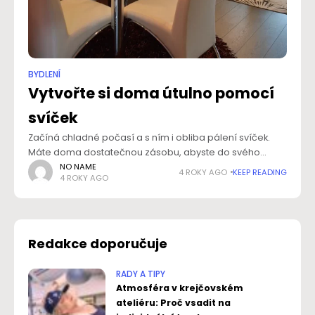
BYDLENÍ
Vytvořte si doma útulno pomocí
svíček
Začíná chladné počasí a s ním i obliba pálení svíček.
Máte doma dostatečnou zásobu, abyste do svého
bydlení vnesli tu správnou atmosféru? Poradíme vám,
NO NAME
4 ROKY AGO
KEEP READING
4 ROKY AGO
jak si pomocí svíček užít útulno
Redakce doporučuje
RADY A TIPY
Atmosféra v krejčovském
ateliéru: Proč vsadit na