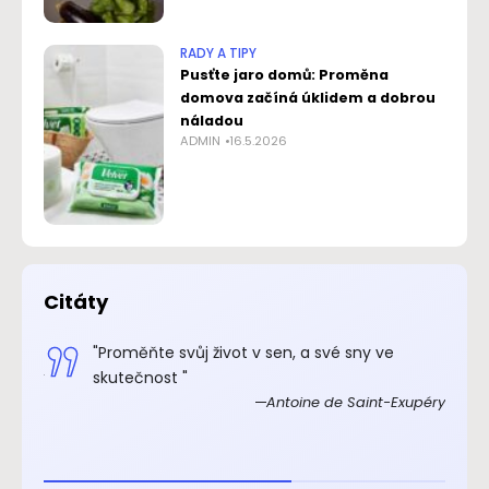
RADY A TIPY
Pusťte jaro domů: Proměna
domova začíná úklidem a dobrou
náladou
ADMIN
16.5.2026
Citáty
.“
"Proměňte svůj život v sen, a své sny ve
xupéry
skutečnost "
Antoine de Saint-Exupéry