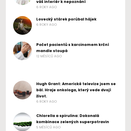
váš interiér k nepoznání
6 ROKY AGO
Lovecký stárek porúbal hájek
6 ROKY AGO
Počet pacientů s karcinomem krční
mandle stoupá
12 MĚSÍCŮ AGO
Hugh Grant: Americké televize jsem se
bál. Hraje onkologa, který vede dvojí
život.
6 ROKY AGO
Chlorella a spirulina: Dokonalá
kombinace zelených superpotravin
5 MĚSÍCŮ AGO