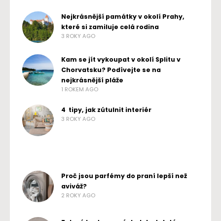
Nejkrásnější památky v okolí Prahy,
které si zamiluje celá rodina
3 ROKY AGO
Kam se jít vykoupat v okolí Splitu v
Chorvatsku? Podívejte se na
nejkrásnější pláže
1 ROKEM AGO
4 tipy, jak zútulnit interiér
3 ROKY AGO
Proč jsou parfémy do praní lepší než
aviváž?
2 ROKY AGO