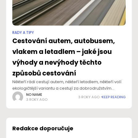
RADY A TIPY
Cestování autem, autobusem,
vlakem a letadlem – jaké jsou
výhody a nevýhody těchto
způsobů cestování
Někteří rádi cestují autem, někteří letadlem, někteří volí
ekologičtější variantu a cestují za dobrodružstvím
vlakem nebo autobusem. Ať už patříte do kterékoliv
NO NAME
3 ROKY AGO
KEEP READING
3 ROKY AGO
z těchto kategorii, každá z nich má své plusy i
Redakce doporučuje