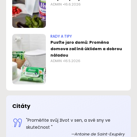
ADMIN
16.6.2026
RADY A TIPY
Pusťte jaro domů: Proměna
domova začíná úklidem a dobrou
náladou
ADMIN
16.5.2026
Citáty
.“
"Proměňte svůj život v sen, a své sny ve
xupéry
skutečnost "
Antoine de Saint-Exupéry