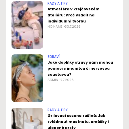
RADY A TIPY
Atmosféra v krejčovském
ateliéru: Proč vsadit na
individuální tvorbu
NO NAME
30.7.2026
ZDRAVÍ
Jaké doplňky stravy nám mohou
pomoci s imunitou či nervovou
soustavou?
ADMIN
7.7.2026
RADY A TIPY
Grilovací sezona začíná: Jak
zvládnout mastnotu, omáčky i
ulepené prsty